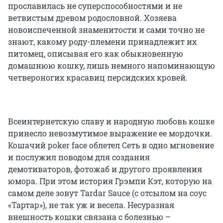
прославилась не суперспособностями и не
ветвистым древом родословной. Хозяева
новоиспеченной знаменитости и сами точно не
знают, какому роду-племени принадлежит их
питомец, описывая его как обыкновенную
домашнюю кошку, лишь немного напоминающую
четвероногих красавиц персидских кровей.
Всеинтернетскую славу и народную любовь кошке
принесло невозмутимое выражение ее мордочки.
Кошачий рoker face облетел Сеть в одно мгновение
и послужил поводом для создания
демотиваторов, фотожаб и другого проявления
юмора. При этом история Грэмпи Кэт, которую на
самом деле зовут Tardar Sauce (с отсылом на соус
«Тартар»), не так уж и весела. Несуразная
внешность кошки связана с болезнью –