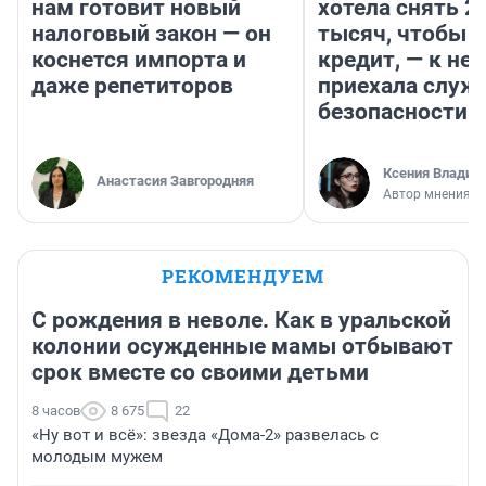
нам готовит новый
хотела снять 2
налоговый закон — он
тысяч, чтобы п
коснется импорта и
кредит, — к не
даже репетиторов
приехала служ
безопасности
Ксения Владим
Анастасия Завгородняя
Автор мнения
РЕКОМЕНДУЕМ
С рождения в неволе. Как в уральской
колонии осужденные мамы отбывают
срок вместе со своими детьми
8 часов
8 675
22
«Ну вот и всё»: звезда «Дома-2» развелась с
молодым мужем