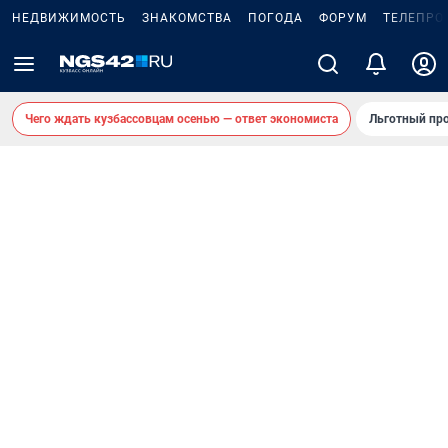
НЕДВИЖИМОСТЬ
ЗНАКОМСТВА
ПОГОДА
ФОРУМ
ТЕЛЕПРО
Чего ждать кузбассовцам осенью — ответ экономиста
Льготный про