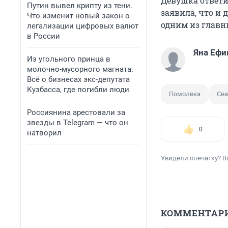
Девушка ответи
Путин вывел крипту из тени.
заявила, что и 
Что изменит новый закон о
одним из главн
легализации цифровых валют
в России
Яна Еф
Из угольного принца в
молочно-мусорного магната.
Всё о бизнесах экс-депутата
Кузбасса, где погибли люди
Помолвка
Сва
Россиянина арестовали за
звезды в Telegram — что он
0
натворил
Увидели опечатку? В
КОММЕНТАР