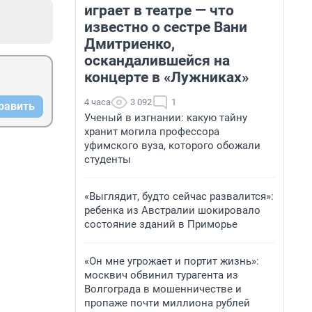
играет в театре — что
известно о сестре Вани
Дмитриенко,
оскандалившейся на
концерте в «Лужниках»
4 часа
3 092
1
равить
Ученый в изгнании: какую тайну
хранит могила профессора
уфимского вуза, которого обожали
студенты
«Выглядит, будто сейчас развалится»:
ребенка из Австралии шокировало
состояние зданий в Приморье
«Он мне угрожает и портит жизнь»:
москвич обвинил турагента из
Волгограда в мошенничестве и
пропаже почти миллиона рублей