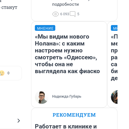
а
подробности
 станут
6 093
5
МНЕНИЕ
МНЕНИ
«Мы видим нового
«Поку
Нолана»: с каким
мешке
настроем нужно
предп
смотреть «Одиссею»,
расска
чтобы она не
самом
выглядела как фиаско
бизне
0
дешев
Надежда Губарь
РЕКОМЕНДУЕМ
Работает в клинике и