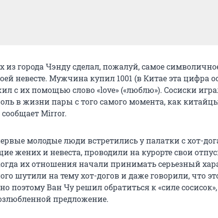
х из города Чэнду сделал, пожалуй, самое символично
ей невесте. Мужчина купил 1001 (в Китае эта цифра о
ил с их помощью слово «love» («люблю»). Сосиски игр
оль в жизни пары с того самого момента, как китайц
сообщает Mirror.
первые молодые люди встретились у палатки с хот-дог
ие жених и невеста, проводили на курорте свои отпус
когда их отношения начали принимать серьезный хара
го шутили на тему хот-догов и даже говорили, что эт
но поэтому Ван Чу решил обратиться к «силе сосисок»
возлюбленной предложение.