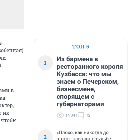
е
ТОП 5
собенная)
али
Из бармена в
1
ы
ресторанного короля
Кузбасса: что мы
знаем о Печерском,
бизнесмене,
ами в
спорящем с
ка.
губернаторами
ктер,
о их
14 341
12
, чтобы
«Плохо, как никогда до
2
этого»: таролог о судьбе