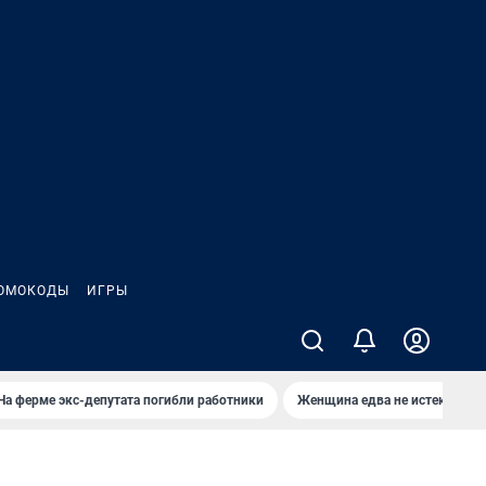
ОМОКОДЫ
ИГРЫ
На ферме экс-депутата погибли работники
Женщина едва не истекла кро