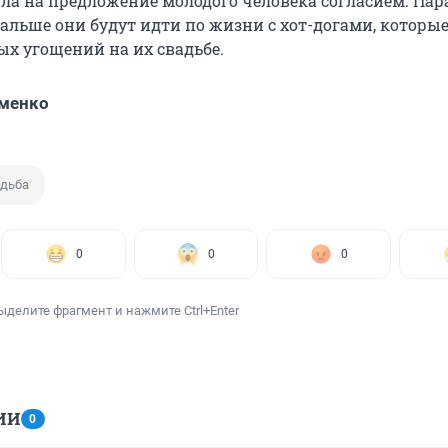
ла на предложение молодого человека согласием. Пар
дальше они будут идти по жизни с хот-догами, которые
ых угощений на их свадьбе.
именко
дьба
0
0
0
ыделите фрагмент и нажмите Ctrl+Enter
ИИ
0