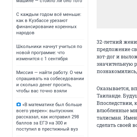
машине — стоило ли оно того
С каждым годом всё меньше:
как в Кузбассе урезают
финансирование коренных
народов
32-летний жени
Школьники начнут учиться по
предложение сво
новой программе: что
хот-дог и вылож
изменится с 1 сентября
значительную р
познакомились, 
Миссия — найти работу. О чем
спрашивать на собеседовании
и сколько денег просить,
Оказывается, в
чтобы вас точно взяли
Таиланде. Будущ
Впоследствии, 
«В математике был больше
влюбленные мно
всего уверен»: выпускник
рассказал, как исправил 298
талисман. Имен
баллов за ЕГЭ на 300 и
сделать своей 
поступил в престижный вуз