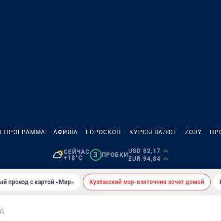
ЛЕПРОГРАММА
АФИША
ГОРОСКОП
КУРСЫ ВАЛЮТ
ZODY
ПР
USD 82,17
СЕЙЧАС
3
ПРОБКИ
+18°C
EUR 94,84
ый проезд с картой «Мир»
Кузбасский мэр-взяточник хочет домой
Д