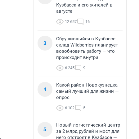
Кузбасса и его жителей в
августе
12 657
16
Обрушившийся в Кузбассе
3
склад Wildberries планирует
возобновить работу — что
происходит внутри
6 245
9
Какой район Новокузнецка
4
самый лучший для жизни —
опрос
6 102
5
Новый логистический центр
5
за 2 млрд рублей и мост для
него отстроят в Кузбассе —