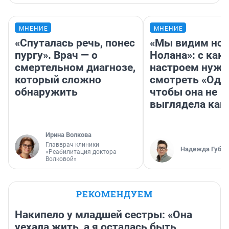
МНЕНИЕ
МНЕНИЕ
«Спуталась речь, понес
«Мы видим нов
пургу». Врач — о
Нолана»: с как
смертельном диагнозе,
настроем нужн
который сложно
смотреть «Оди
обнаружить
чтобы она не
выглядела как
Ирина Волкова
Главврач клиники
Надежда Губар
«Реабилитация доктора
Волковой»
РЕКОМЕНДУЕМ
Накипело у младшей сестры: «Она
уехала жить, а я осталась быть