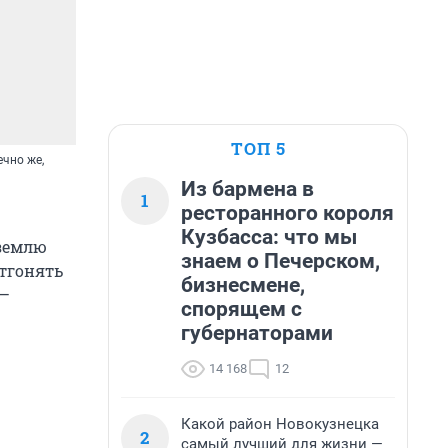
ТОП 5
ечно же,
Из бармена в
1
ресторанного короля
Кузбасса: что мы
 землю
знаем о Печерском,
отгонять
бизнесмене,
 —
спорящем с
губернаторами
14 168
12
Какой район Новокузнецка
2
самый лучший для жизни —