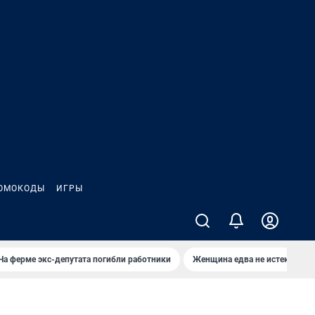
ОМОКОДЫ
ИГРЫ
На ферме экс-депутата погибли работники
Женщина едва не истекла кро