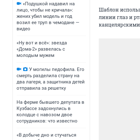
«Подушкой надавил на
Шаблон использ
лицо, чтобы не кричала»:
жених убил модель и год
линии глаз и рт
возил ее труп в чемодане —
канцелярскими 
видео
«Ну вот и всё»: звезда
«Дома-2» развелась с
молодым мужем
У могилы педофила. Его
смерть разделила страну на
два лагеря, а защитника детей
отправила за решетку
На ферме бывшего депутата в
Кузбассе задохнулись в
колодце с навозом двое
сотрудников: что известно
«В добыче дно и стучаться