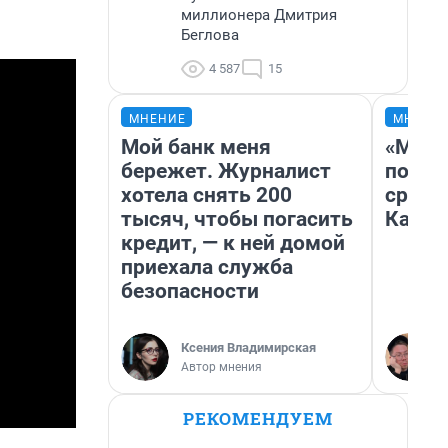
миллионера Дмитрия
Беглова
4 587
15
МНЕНИЕ
МНЕНИ
Мой банк меня
«Маши
бережет. Журналист
полет
хотела снять 200
сравн
тысяч, чтобы погасить
Казах
кредит, — к ней домой
приехала служба
безопасности
Ксения Владимирская
Автор мнения
РЕКОМЕНДУЕМ