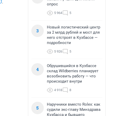
U
.
опрос
5 964
5
Новый логистический центр
3
за 2 млрд рублей и мост для
него отстроят в Кузбассе —
подробности
5 926
5
Обрушившийся в Кузбассе
4
склад Wildberries планирует
возобновить работу — что
происходит внутри
4 918
8
Наручники вместо Rolex: как
5
судили экс-главу Минздрава
Кузбасса и бывшего