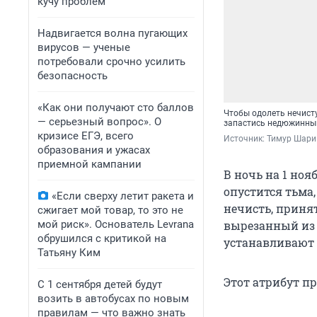
кучу проблем
Надвигается волна пугающих
вирусов — ученые
потребовали срочно усилить
безопасность
«Как они получают сто баллов
Чтобы одолеть нечисту
— серьезный вопрос». О
запастись недюжинны
кризисе ЕГЭ, всего
Источник: 
Тимур Шари
образования и ужасах
приемной кампании
В ночь на 1 ноя
опустится тьма,
«Если сверху летит ракета и
нечисть, приня
сжигает мой товар, то это не
мой риск». Основатель Levrana
вырезанный из 
обрушился с критикой на
устанавливают 
Татьяну Ким
Этот атрибут п
С 1 сентября детей будут
возить в автобусах по новым
правилам — что важно знать