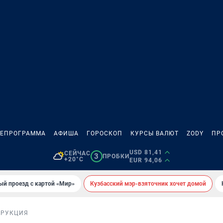
ЛЕПРОГРАММА
АФИША
ГОРОСКОП
КУРСЫ ВАЛЮТ
ZODY
ПР
USD 81,41
СЕЙЧАС
3
ПРОБКИ
+20°C
EUR 94,06
ый проезд с картой «Мир»
Кузбасский мэр-взяточник хочет домой
ТРУКЦИЯ