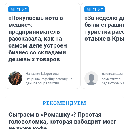
МНЕНИЕ
МНЕНИЕ
«Покупаешь кота в
«За неделю две
мешке»:
были страшные
предприниматель
туристка расск
рассказала, как на
отдыхе в Крым
самом деле устроен
бизнес со складами
дешевых товаров
Наталья Шорохова
Александра Ис
Открыла кофейную точку на
заместитель гл
деньги соцразвития
редактора 63.RU
РЕКОМЕНДУЕМ
Сыграем в «Ромашку»? Простая
головоломка, которая взбодрит мозг
не хуже кофе