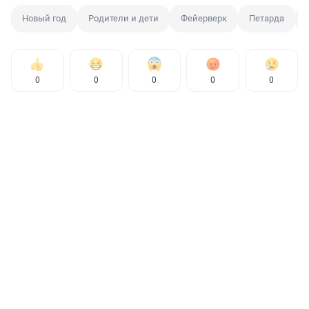
Новый год
Родители и дети
Фейерверк
Петарда
0
0
0
0
0