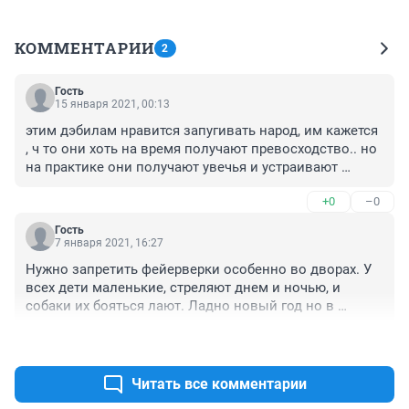
КОММЕНТАРИИ
2
Гость
15 января 2021, 00:13
этим дэбилам нравится запугивать народ, им кажется 
, ч то они хоть на время получают превосходство.. но 
на практике они получают увечья и устраивают 
поджоги... странно , что менты это допускают, а не 
+0
–0
выполняют закон о тишине и противопожарных 
мерах
Гость
7 января 2021, 16:27
Нужно запретить фейерверки особенно во дворах. У 
всех дети маленькие, стреляют днем и ночью, и 
собаки их бояться лают. Ладно новый год но в 
определённом месте
+0
–0
Читать все комментарии