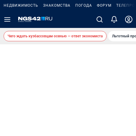
НЕДВИЖИМОСТЬ
ЗНАКОМСТВА
ПОГОДА
ФОРУМ
ТЕЛЕПРО
Чего ждать кузбассовцам осенью — ответ экономиста
Льготный про