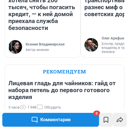
хотела снять 200
транспортный 
тысяч, чтобы погасить
разнес миф о 
кредит, — к ней домой
советских доро
приехала служба
безопасности
Олег Арефьев
Блогер, предпри
Ксения Владимирская
владелец в тра
Автор мнения
бизнесе
РЕКОМЕНДУЕМ
Лицевая гладь для чайников: гайд от
набора петель до первого готового
изделия
3 часа
1 948
Обсудить
Сезон черники в Мурманской области: рецепт
0
Комментарии
хрустящего ягодного штруделя за полчаса