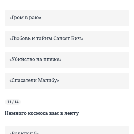
«Гром в раю»
«Любовь и тайны Сансет Бич»
«Убийство на пляже»
«Спасатели Малибу»
11 / 14
Немного космоса вам в ленту
«Вавилон 5»