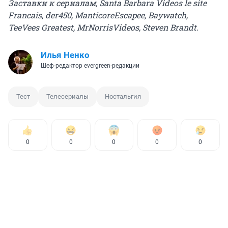
Заставки к сериалам, Santa Barbara Videos le site
Francais, der450, ManticoreEscapee, Baywatch,
TeeVees Greatest, MrNorrisVideos, Steven Brandt.
Илья Ненко
Шеф-редактор evergreen-редакции
Тест
Телесериалы
Ностальгия
0
0
0
0
0