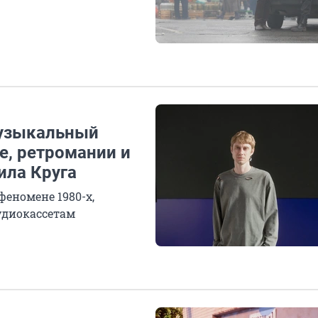
Музыкальный
е, ретромании и
ила Круга
еномене 1980-х,
удиокассетам