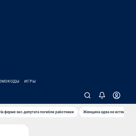
ОМОКОДЫ
ИГРЫ
На ферме экс-депутата погибли работники
Женщина едва не истекла кро