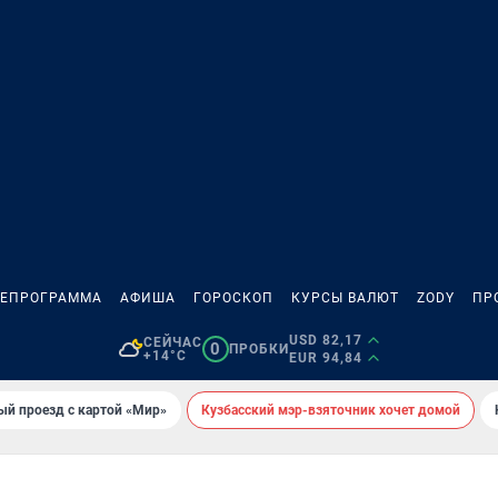
ЛЕПРОГРАММА
АФИША
ГОРОСКОП
КУРСЫ ВАЛЮТ
ZODY
ПР
USD 82,17
СЕЙЧАС
0
ПРОБКИ
+14°C
EUR 94,84
ый проезд с картой «Мир»
Кузбасский мэр-взяточник хочет домой