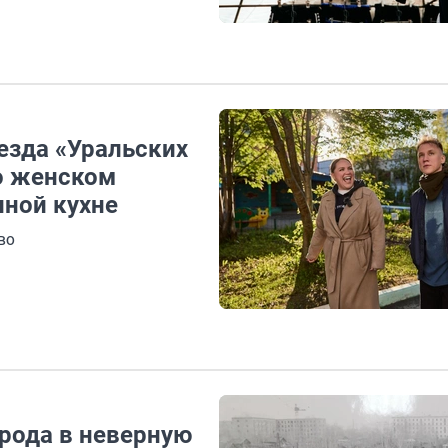
езда «Уральских
о женском
иной кухне
во
рода в неверную