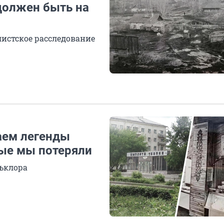
 должен быть на
истское расследование
аем легенды
ые мы потеряли
льклора