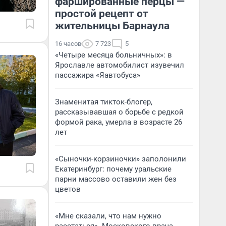
фаршированные перцы —
простой рецепт от
жительницы Барнаула
16 часов
7 723
5
«Четыре месяца больничных»: в
Ярославле автомобилист изувечил
пассажира «Яавтобуса»
Знаменитая тикток-блогер,
рассказывавшая о борьбе с редкой
формой рака, умерла в возрасте 26
лет
«Сыночки-корзиночки» заполонили
Екатеринбург: почему уральские
парни массово оставили жен без
цветов
«Мне сказали, что нам нужно