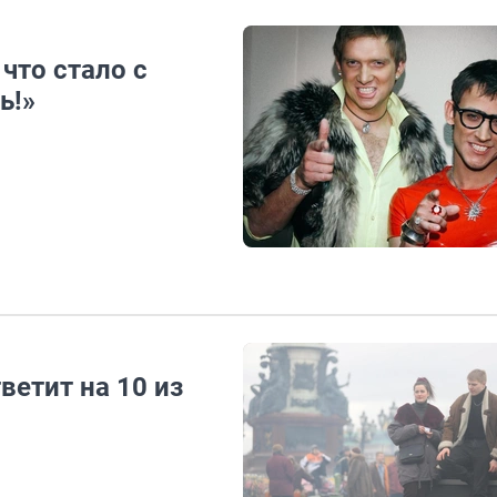
 что стало с
ь!»
тветит на 10 из