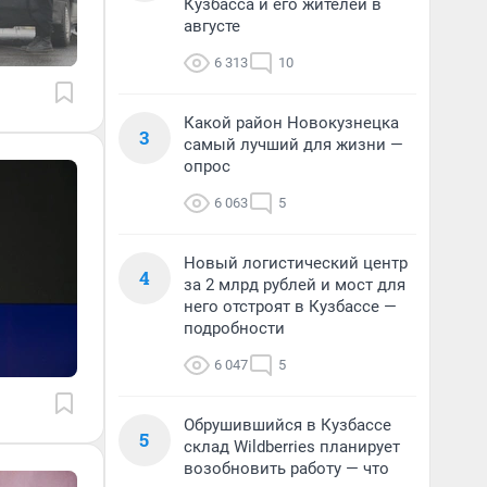
Кузбасса и его жителей в
августе
6 313
10
Какой район Новокузнецка
3
самый лучший для жизни —
опрос
6 063
5
Новый логистический центр
4
за 2 млрд рублей и мост для
него отстроят в Кузбассе —
подробности
6 047
5
Обрушившийся в Кузбассе
5
склад Wildberries планирует
возобновить работу — что