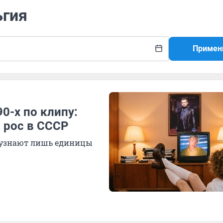
ьгия
Примен
0-х по клипу:
о рос в СССР
ы узнают лишь единицы