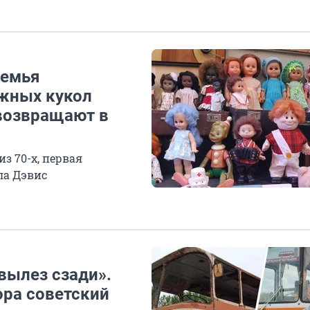
семья
ажных кукол
возвращают в
з 70-х, первая
ла Дэвис
 вылез сзади».
ора советский