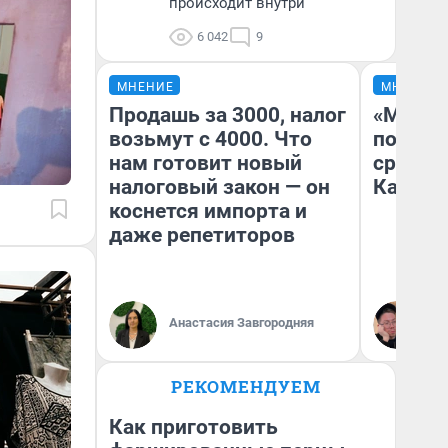
происходит внутри
6 042
9
МНЕНИЕ
МНЕНИЕ
Продашь за 3000, налог
«Машин
возьмут с 4000. Что
полете
нам готовит новый
сравни
налоговый закон — он
Казахс
коснется импорта и
даже репетиторов
Анастасия Завгородняя
Ан
РЕКОМЕНДУЕМ
Как приготовить