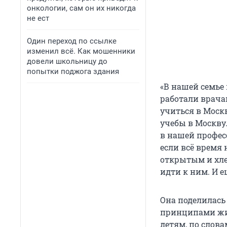
онкологии, сам он их никогда
не ест
Один переход по ссылке
изменил всё. Как мошенники
довели школьницу до
попытки поджога здания
«В нашей семье
работали врачам
учиться в Москв
учебы в Москву
в нашей профе
если всё время
открытым и хле
идти к ним. И 
Она поделилась
принципами жизн
детям, по слова