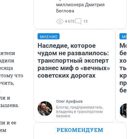
миллионера Дмитрия
Беглова
4 673
15
МНЕНИЕ
МНЕНИ
Наследие, которое
Мой б
чудом не развалилось:
береж
дители
транспортный эксперт
хотел
ездили
разнес миф о «вечных»
тысяч
есяца
советских дорогах
креди
отому что
приех
ечить,
безоп
л
ли и
Олег Арефьев
лышева.
Блогер, предприниматель,
владелец в транспортном
бизнесе
и и ее
РЕКОМЕНДУЕМ
оим