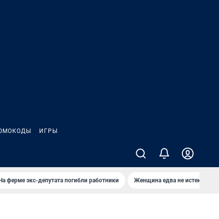
ОМОКОДЫ
ИГРЫ
На ферме экс-депутата погибли работники
Женщина едва не истекла кро