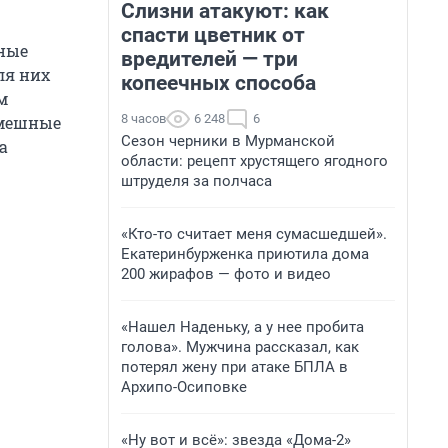
Слизни атакуют: как
спасти цветник от
вные
вредителей — три
ля них
копеечных способа
м
8 часов
6 248
6
смешные
Сезон черники в Мурманской
а
области: рецепт хрустящего ягодного
штруделя за полчаса
«Кто-то считает меня сумасшедшей».
Екатеринбурженка приютила дома
200 жирафов — фото и видео
«Нашел Наденьку, а у нее пробита
голова». Мужчина рассказал, как
потерял жену при атаке БПЛА в
Архипо-Осиповке
«Ну вот и всё»: звезда «Дома-2»