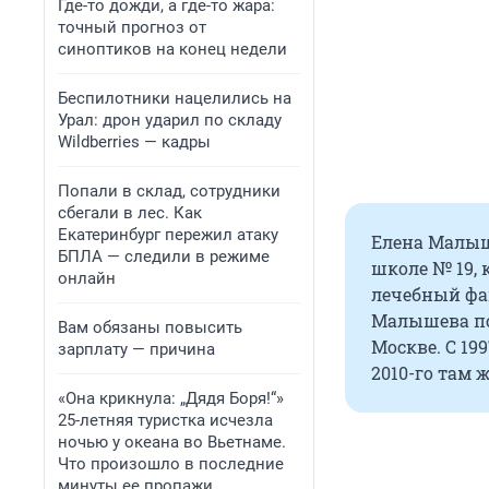
Где-то дожди, а где-то жара:
точный прогноз от
синоптиков на конец недели
Беспилотники нацелились на
Урал: дрон ударил по складу
Wildberries — кадры
Попали в склад, сотрудники
сбегали в лес. Как
Екатеринбург пережил атаку
Елена Малыше
БПЛА — следили в режиме
школе № 19, 
онлайн
лечебный фак
Малышева по
Вам обязаны повысить
Москве. С 19
зарплату — причина
2010-го там 
«Она крикнула: „Дядя Боря!“»
25-летняя туристка исчезла
ночью у океана во Вьетнаме.
Что произошло в последние
минуты ее пропажи