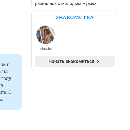
развелась с молодым мужем
ЗНАКОМСТВА
irina
,
64
Начать знакомиться
сь в
а на
 году
 в
ле. С
».