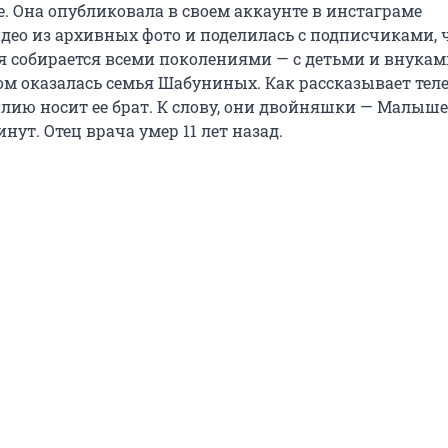
е. Она опубликовала в своем аккаунте в инстаграме
идео из архивных фото и поделилась с подписчиками, 
я собирается всеми поколениями — с детьми и внуками
лом оказалась семья Шабуниных. Как рассказывает тел
илию носит ее брат. К слову, они двойняшки — Малыш
нут. Отец врача умер 11 лет назад.