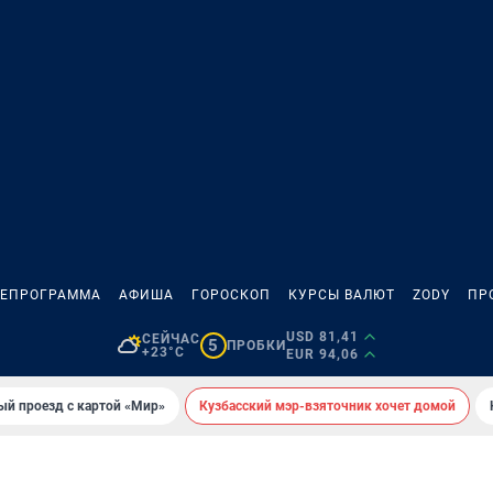
ЛЕПРОГРАММА
АФИША
ГОРОСКОП
КУРСЫ ВАЛЮТ
ZODY
ПР
USD 81,41
СЕЙЧАС
5
ПРОБКИ
+23°C
EUR 94,06
ый проезд с картой «Мир»
Кузбасский мэр-взяточник хочет домой