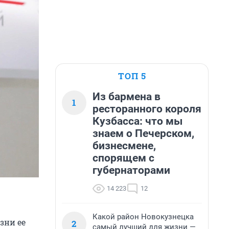
ТОП 5
Из бармена в
1
ресторанного короля
Кузбасса: что мы
знаем о Печерском,
бизнесмене,
спорящем с
губернаторами
14 223
12
Какой район Новокузнецка
зни ее
2
самый лучший для жизни —