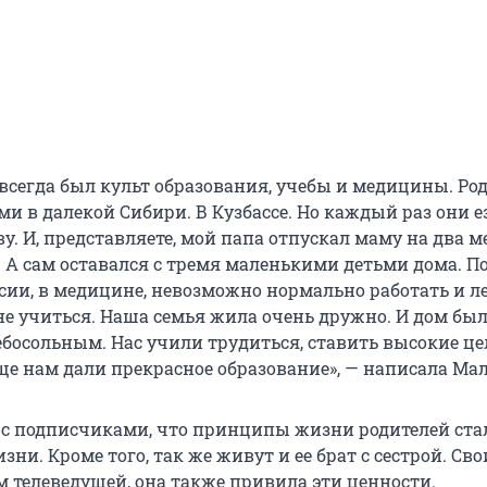
 всегда был культ образования, учебы и медицины. Ро
и в далекой Сибири. В Кузбассе. Но каждый раз они 
у. И, представляете, мой папа отпускал маму на два м
. А сам оставался с тремя маленькими детьми дома. П
ссии, в медицине, невозможно нормально работать и л
 не учиться. Наша семья жила очень дружно. И дом бы
босольным. Нас учили трудиться, ставить высокие це
еще нам дали прекрасное образование», — написала Ма
 с подписчиками, что принципы жизни родителей стал
и. Кроме того, так же живут и ее брат с сестрой. Св
м телеведущей, она также привила эти ценности.