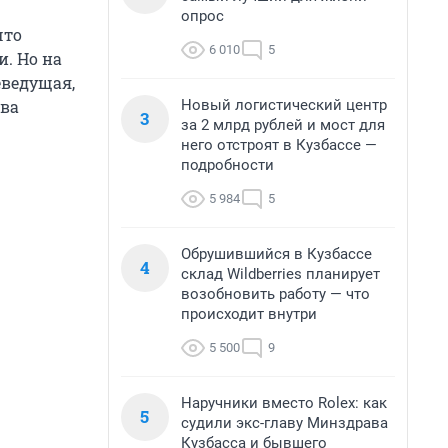
опрос
что
6 010
5
. Но на
еведущая,
Новый логистический центр
ева
3
за 2 млрд рублей и мост для
него отстроят в Кузбассе —
подробности
5 984
5
Обрушившийся в Кузбассе
4
склад Wildberries планирует
возобновить работу — что
происходит внутри
5 500
9
Наручники вместо Rolex: как
5
судили экс-главу Минздрава
Кузбасса и бывшего