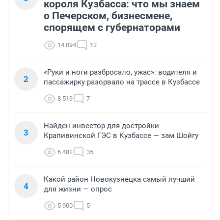
короля Кузбасса: что мы знаем
о Печерском, бизнесмене,
спорящем с губернаторами
14 094
12
«Руки и ноги разбросало, ужас»: водителя и
2
пассажирку разорвало на трассе в Кузбассе
8 519
7
Найден инвестор для достройки
3
Крапивинской ГЭС в Кузбассе — зам Шойгу
6 482
35
Какой район Новокузнецка самый лучший
4
для жизни — опрос
5 900
5