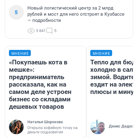
Новый логистический центр за 2 млрд
5
рублей и мост для него отстроят в Кузбассе
— подробности
5 841
5
МНЕНИЕ
МНЕНИЕ
«Покупаешь кота в
Тепло для бюд
мешке»:
холодно в сало
предприниматель
зимой. Водител
рассказала, как на
ездит на элект
самом деле устроен
плюсы и мину
бизнес со складами
дешевых товаров
Наталья Шорохова
Денис Дедюхи
Открыла кофейную точку на
деньги соцразвития