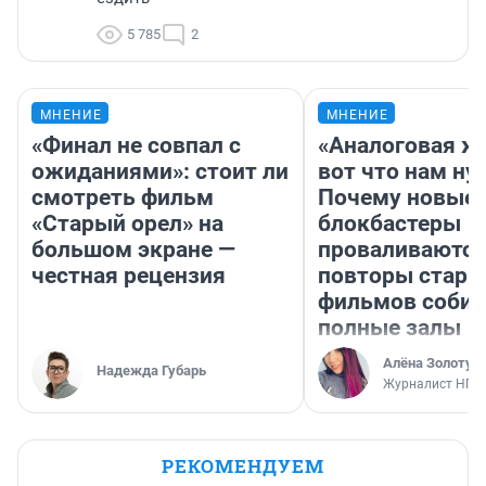
5 785
2
МНЕНИЕ
МНЕНИЕ
«Финал не совпал с
«Аналоговая ж
ожиданиями»: стоит ли
вот что нам ну
смотреть фильм
Почему новые
«Старый орел» на
блокбастеры
большом экране —
проваливаются,
честная рецензия
повторы стары
фильмов соби
полные залы
Алёна Золотух
Надежда Губарь
Журналист НГС
РЕКОМЕНДУЕМ