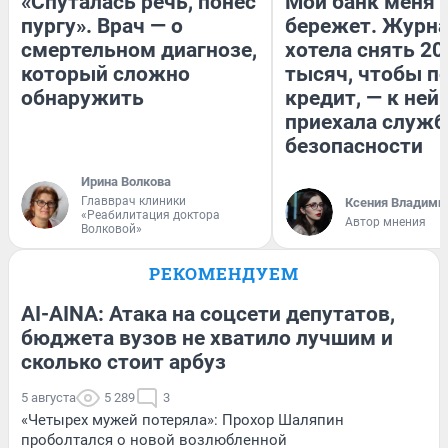
«Спуталась речь, понес
Мой банк меня
пургу». Врач — о
бережет. Журн
смертельном диагнозе,
хотела снять 20
который сложно
тысяч, чтобы п
обнаружить
кредит, — к ней
приехала служб
безопасности
Ирина Волкова
Главврач клиники
Ксения Владими
«Реабилитация доктора
Автор мнения
Волковой»
РЕКОМЕНДУЕМ
AI-AINA: Атака на соцсети депутатов,
бюджета вузов не хватило лучшим и
сколько стоит арбуз
5 августа
5 289
3
«Четырех мужей потеряла»: Прохор Шаляпин
проболтался о новой возлюбленной