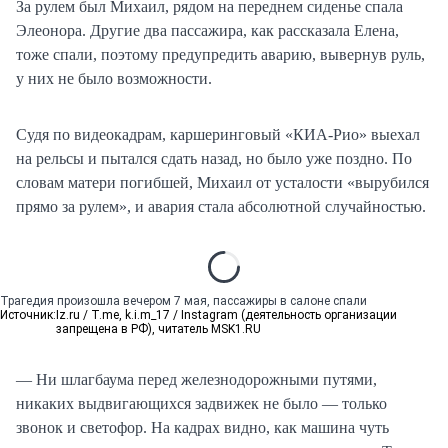
За рулем был Михаил, рядом на переднем сиденье спала
Элеонора. Другие два пассажира, как рассказала Елена,
тоже спали, поэтому предупредить аварию, вывернув руль,
у них не было возможности.
Судя по видеокадрам, каршеринговый «КИА-Рио» выехал
на рельсы и пытался сдать назад, но было уже поздно. По
словам матери погибшей, Михаил от усталости «вырубился
прямо за рулем», и авария стала абсолютной случайностью.
Трагедия произошла вечером 7 мая, пассажиры в салоне спали
Источник:
Iz.ru / T.me, k.i.m_17 / Instagram (деятельность организации
запрещена в РФ), читатель MSK1.RU
— Ни шлагбаума перед железнодорожными путями,
никаких выдвигающихся задвижек не было — только
звонок и светофор. На кадрах видно, как машина чуть