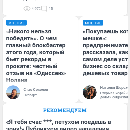
4 972
15
МНЕНИЕ
МНЕНИЕ
«Никого нельзя
«Покупаешь кот
победить». О чем
мешке»:
главный блокбастер
предпринимате
этого года, который
рассказала, как
бьет рекорды в
самом деле уст
прокате: честный
бизнес со скла
отзыв на «Одиссею»
дешевых товар
Нолана
Наталья Шорохо
Стас Соколов
Открыла кофейну
Эксперт
деньги соцразви
РЕКОМЕНДУЕМ
«Я тебя счас ***, петухом поедешь в
зону!» Публикуем видео нападения