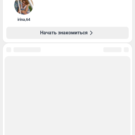
irina
,
64
Начать знакомиться