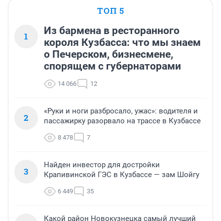
ТОП 5
Из бармена в ресторанного
1
короля Кузбасса: что мы знаем
о Печерском, бизнесмене,
спорящем с губернаторами
14 066
12
«Руки и ноги разбросало, ужас»: водителя и
2
пассажирку разорвало на трассе в Кузбассе
8 478
7
Найден инвестор для достройки
3
Крапивинской ГЭС в Кузбассе — зам Шойгу
6 449
35
Какой район Новокузнецка самый лучший