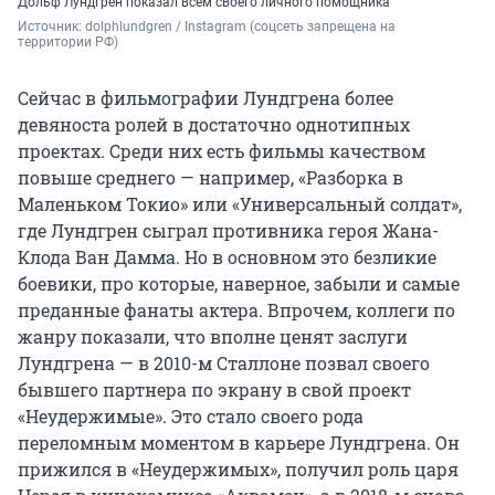
Дольф Лундгрен показал всем своего личного помощника
Источник: 
dolphlundgren / Instagram (соцсеть запрещена на 
территории РФ)
Сейчас в фильмографии Лундгрена более
девяноста ролей в достаточно однотипных
проектах. Среди них есть фильмы качеством
повыше среднего — например, «Разборка в
Маленьком Токио» или «Универсальный солдат»,
где Лундгрен сыграл противника героя Жана-
Клода Ван Дамма. Но в основном это безликие
боевики, про которые, наверное, забыли и самые
преданные фанаты актера. Впрочем, коллеги по
жанру показали, что вполне ценят заслуги
Лундгрена — в 2010-м Сталлоне позвал своего
бывшего партнера по экрану в свой проект
«Неудержимые». Это стало своего рода
переломным моментом в карьере Лундгрена. Он
прижился в «Неудержимых», получил роль царя