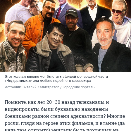
Этот коллаж вполне мог бы стать афишей к очередной части
«Неудержимых» или любого подобного кроссовера
Источник: 
Виталий Калистратов / Городские порталы
Помните, как лет 20–30 назад телеканалы и
видеопрокаты были буквально наводнены
боевиками разной степени адекватности? Многие
росли, глядя на героев этих фильмов, и втайне (да
куда там, открыто) мечтали быть похожими на