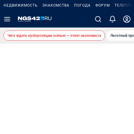
НЕДВИЖИМОСТЬ
ЗНАКОМСТВА
ПОГОДА
ФОРУМ
ТЕЛЕПРО
Чего ждать кузбассовцам осенью — ответ экономиста
Льготный про