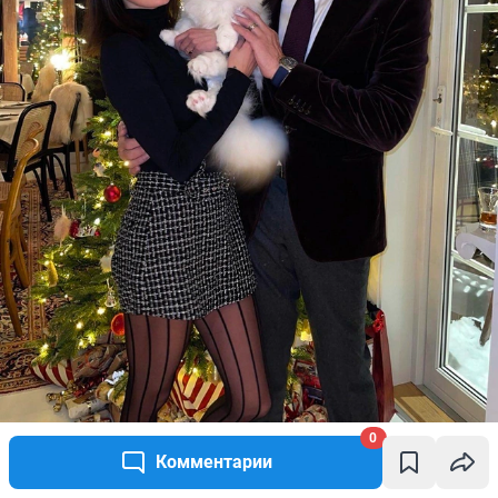
0
Лундгрен и его невеста Эмма Крокдал отмечают Рождество в
Норвегии
Комментарии
Источник: 
dolphlundgren / Instagram (соцсеть запрещена на 
территории РФ)