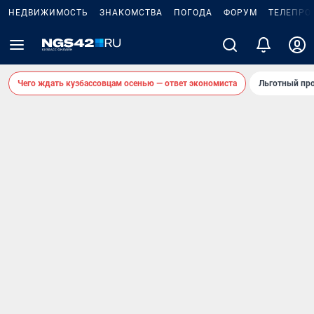
НЕДВИЖИМОСТЬ
ЗНАКОМСТВА
ПОГОДА
ФОРУМ
ТЕЛЕПРО
Чего ждать кузбассовцам осенью — ответ экономиста
Льготный про