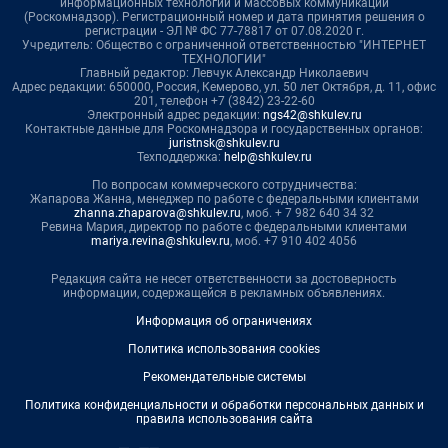
информационных технологий и массовых коммуникаций
(Роскомнадзор). Регистрационный номер и дата принятия решения о
регистрации - ЭЛ № ФС 77-78817 от 07.08.2020 г.
Учредитель: Общество с ограниченной ответственностью "ИНТЕРНЕТ
ТЕХНОЛОГИИ"
Главный редактор: Левчук Александр Николаевич
Адрес редакции: 650000, Россия, Кемерово, ул. 50 лет Октября, д. 11, офис
201, телефон +7 (3842) 23-22-60
Электронный адрес редакции:
ngs42@shkulev.ru
Контактные данные для Роскомнадзора и государственных органов:
juristnsk@shkulev.ru
Техподдержка:
help@shkulev.ru
По вопросам коммерческого сотрудничества:
Жапарова Жанна, менеджер по работе с федеральными клиентами
zhanna.zhaparova@shkulev.ru
, моб. + 7 982 640 34 32
Ревина Мария, директор по работе с федеральными клиентами
mariya.revina@shkulev.ru
, моб. +7 910 402 4056
Редакция сайта не несет ответственности за достоверность
информации, содержащейся в рекламных объявлениях.
Информация об ограничениях
Политика использования cookies
Рекомендательные системы
Политика конфиденциальности и обработки персональных данных и
правила использования сайта