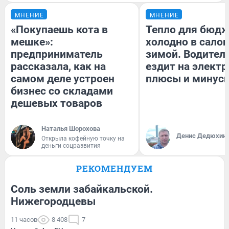
МНЕНИЕ
МНЕНИЕ
«Покупаешь кота в
Тепло для бюдж
мешке»:
холодно в сало
предприниматель
зимой. Водитель
рассказала, как на
ездит на электр
самом деле устроен
плюсы и минус
бизнес со складами
дешевых товаров
Наталья Шорохова
Денис Дедюхин
Открыла кофейную точку на
деньги соцразвития
РЕКОМЕНДУЕМ
Соль земли забайкальской.
Нижегородцевы
11 часов
8 408
7