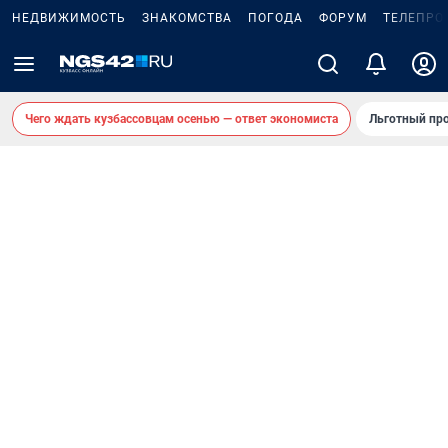
НЕДВИЖИМОСТЬ
ЗНАКОМСТВА
ПОГОДА
ФОРУМ
ТЕЛЕПРО
Чего ждать кузбассовцам осенью — ответ экономиста
Льготный про