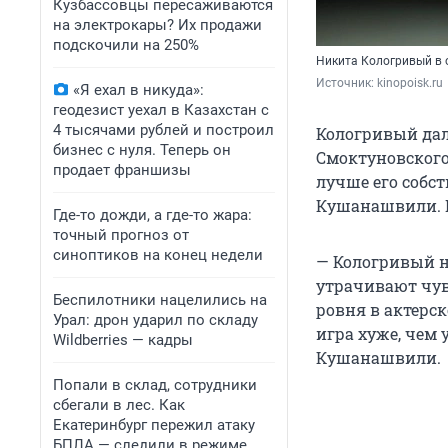
Кузбассовцы пересаживаются
на электрокары? Их продажи
подскочили на 250%
Никита Кологривый в 
Источник: 
kinopoisk.ru
«Я ехал в никуда»:
геодезист уехал в Казахстан с
4 тысячами рублей и построил
Кологривый дал
бизнес с нуля. Теперь он
Смоктуновского
продает франшизы
лучше его собс
Кушанашвили. Е
Где-то дожди, а где-то жара:
точный прогноз от
синоптиков на конец недели
— Кологривый н
утрачивают чувс
Беспилотники нацелились на
ровня в актерск
Урал: дрон ударил по складу
игра хуже, чем 
Wildberries — кадры
Кушанашвили.
Попали в склад, сотрудники
сбегали в лес. Как
Екатеринбург пережил атаку
БПЛА — следили в режиме