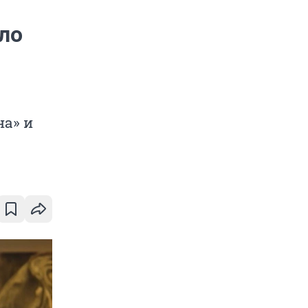
ло
на» и