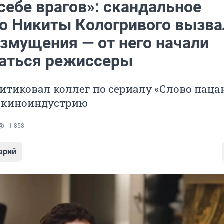
себе врагов»: скандальное
ю Никиты Кологривого вызва
озмущения — от него начали
аться режиссеры
итиковал коллег по сериалу «Слово паца
 киноиндустрию
1 858
арий