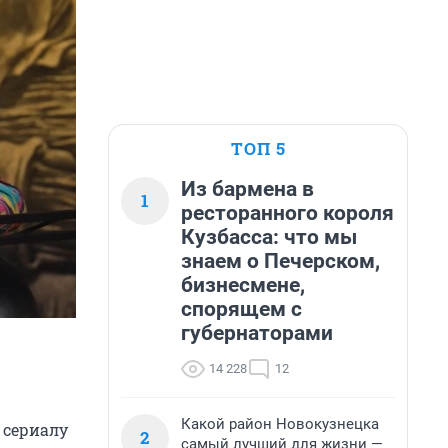
ТОП 5
Из бармена в
1
ресторанного короля
Кузбасса: что мы
знаем о Печерском,
бизнесмене,
спорящем с
губернаторами
14 228
12
Какой район Новокузнецка
 сериалу
2
самый лучший для жизни —