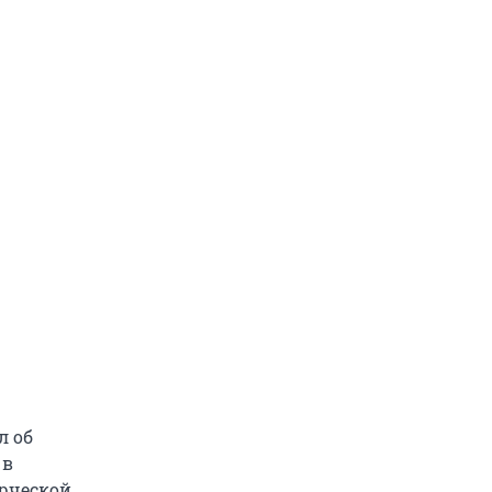
л об
 в
орческой