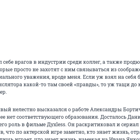
себе врагов в индустрии среди коллег, а также продю
торые просто не захотят с ним связываться из сообра
ального уважения, вроде меня. Если уж взял на себя 
слятора какой-то там своей «правды», то уж тащи до 
ер.
вый нелестно высказался о работе Александры Бортич
нее нет соответствующего образования. Досталось Дан
его роль в фильме Духless. Он раскритиковал и сериал
в, что по актерской игре заметно, кто знает жизнь, о
о лишь играет, что знает жизнь, намекая на Ивана Янко