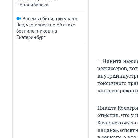
Новосибирска
Восемь сбили, три упали.
Все, что известно об атаке
беспилотников на
Екатеринбург
— Никита нажил 
режиссеров, ко
внутрииндустри
токсичного тран
написал режисс
Никита Кологри
отметив, что у 
Козловскому за 
пацана», отмети
в сериале, а кт