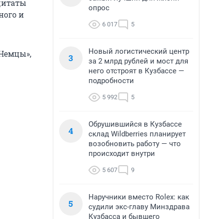
 цитаты
опрос
ного и
6 017
5
Новый логистический центр
«Немцы»,
3
за 2 млрд рублей и мост для
него отстроят в Кузбассе —
подробности
5 992
5
Обрушившийся в Кузбассе
4
склад Wildberries планирует
возобновить работу — что
происходит внутри
5 607
9
Наручники вместо Rolex: как
5
судили экс-главу Минздрава
Кузбасса и бывшего