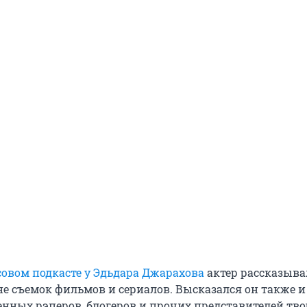
совом подкасте у Эдьдара Джарахова
актер рассказыва
не съемок фильмов и сериалов. Высказался он также и
енных рэперов, блогеров и прочих представителей тв