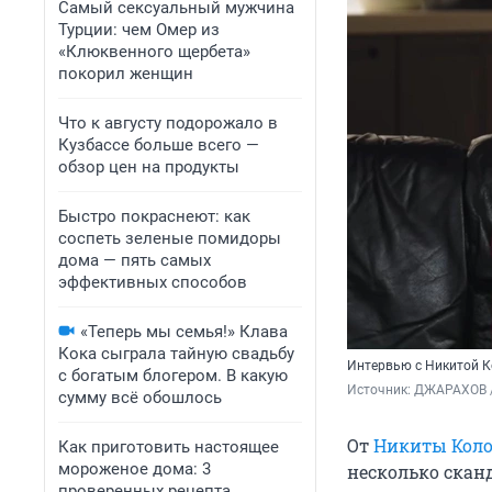
Самый сексуальный мужчина
Турции: чем Омер из
«Клюквенного щербета»
покорил женщин
Что к августу подорожало в
Кузбассе больше всего —
обзор цен на продукты
Быстро покраснеют: как
соспеть зеленые помидоры
дома — пять самых
эффективных способов
«Теперь мы семья!» Клава
Кока сыграла тайную свадьбу
Интервью с Никитой К
с богатым блогером. В какую
Источник: 
ДЖАРАХОВ /
сумму всё обошлось
От
Никиты Коло
Как приготовить настоящее
мороженое дома: 3
несколько сканд
проверенных рецепта