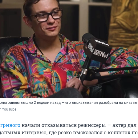
ологривым вышло 2 недели назад — его высказывания разобрали на цитаты
 YouTube
гривого
начали отказываться режиссеры — актер дал
альных интервью, где резко высказался о коллегах по