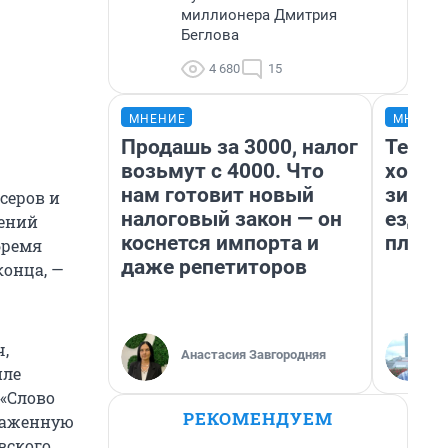
миллионера Дмитрия
Беглова
4 680
15
МНЕНИЕ
МНЕНИ
Продашь за 3000, налог
Тепло
возьмут с 4000. Что
холод
нам готовит новый
зимой
серов и
налоговый закон — он
ездит
жений
коснется импорта и
плюсы
бремя
даже репетиторов
конца, —
,
Анастасия Завгородняя
иле
 «Слово
РЕКОМЕНДУЕМ
траженную
вского.