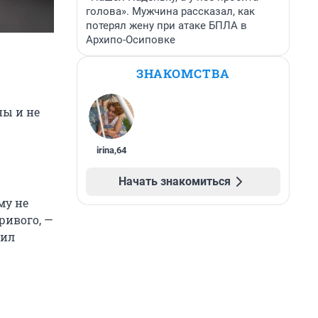
голова». Мужчина рассказал, как
потерял жену при атаке БПЛА в
Архипо-Осиповке
ЗНАКОМСТВА
ны и не
irina
,
64
Начать знакомиться
му не
ривого, —
вил