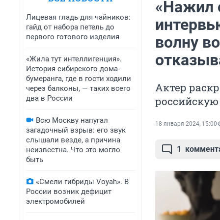
«Нажил 
Лицевая гладь для чайников:
интервь
гайд от набора петель до
первого готового изделия
волну в
отказыв
«Жила тут интеллигенция».
История сибирского дома-
бумеранга, где в гости ходили
Актер раскр
через балконы, — таких всего
два в России
российскую
Всю Москву напугал
18 января 2024, 15:00
загадочный взрыв: его звук
слышали везде, а причина
1
коммент
неизвестна. Что это могло
быть
«Смели гибриды Voyah». В
России возник дефицит
электромобилей