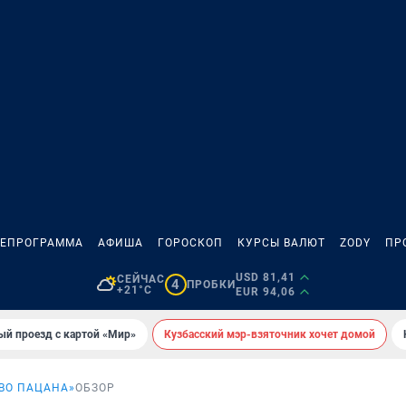
ЛЕПРОГРАММА
АФИША
ГОРОСКОП
КУРСЫ ВАЛЮТ
ZODY
ПР
USD 81,41
СЕЙЧАС
4
ПРОБКИ
+21°C
EUR 94,06
ый проезд с картой «Мир»
Кузбасский мэр-взяточник хочет домой
ВО ПАЦАНА»
ОБЗОР