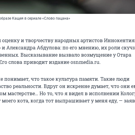
образе Кащея в сериале «Слово пацана»
 оценку и творчеству народных артистов Иннокентия
 и Александра Абдулова: по его мнению, их роли скуч
твенных. Высказывание вызвало возмущение у Отара
го слова приводит издание osnmedia.ru.
е понимает, что такое культура памяти. Такие люди
тво реальности. Вдруг он искренне думает, что они е
ом мастерстве… Но то, что я видел в исполнении Колог
у моего кота, когда тот выпрашивает у меня еду, — зая