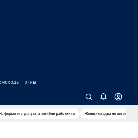
ОМОКОДЫ
ИГРЫ
На ферме экс-депутата погибли работники
Женщина едва не истекла кро