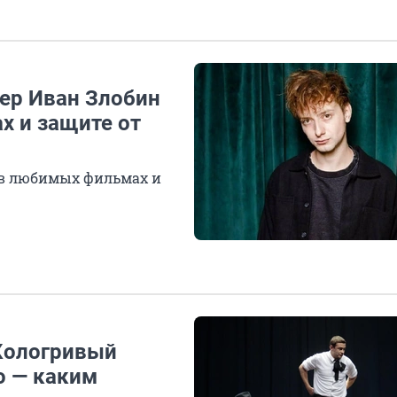
тер Иван Злобин
х и защите от
 в любимых фильмах и
Кологривый
о — каким