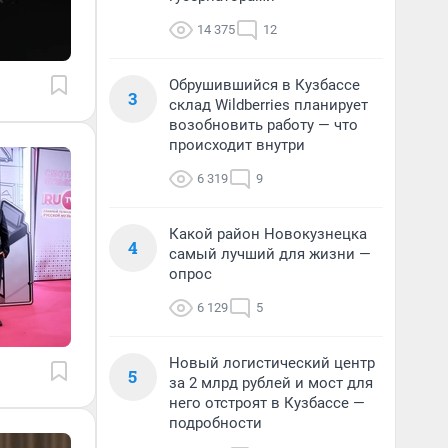
14 375
12
Обрушившийся в Кузбассе
3
склад Wildberries планирует
возобновить работу — что
происходит внутри
6 319
9
Какой район Новокузнецка
4
самый лучший для жизни —
опрос
6 129
5
Новый логистический центр
5
за 2 млрд рублей и мост для
него отстроят в Кузбассе —
подробности