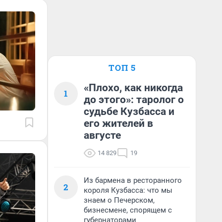
ТОП 5
«Плохо, как никогда
1
до этого»: таролог о
судьбе Кузбасса и
его жителей в
августе
14 829
19
Из бармена в ресторанного
2
короля Кузбасса: что мы
знаем о Печерском,
бизнесмене, спорящем с
губернаторами