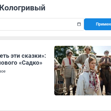
 Кологривый
Примен
ть эти сказки»:
нового «Садко»
вое