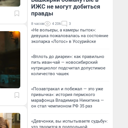
ИЖС не могут добиться
правды
8 часов
4 206
3
«Не вольеры, а камеры пыток»:
девушка пожаловалась на состояние
экопарка «Лотос» в Уссурийске
«Вплоть до диареи»: как правильно
пить иван-чай — новосибирский
нутрициолог подсчитал допустимое
количество чашек
«Позавтракал и побежал — это уже
привычка»: история пермского
марафонца Владимира Никитина —
он стал чемпионом РФ 35 раз
«Девчонки, вы испытываете судьбу»:
что творится в подпольной