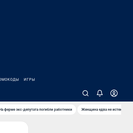
ОМОКОДЫ
ИГРЫ
На ферме экс-депутата погибли работники
Женщина едва не истекла кро