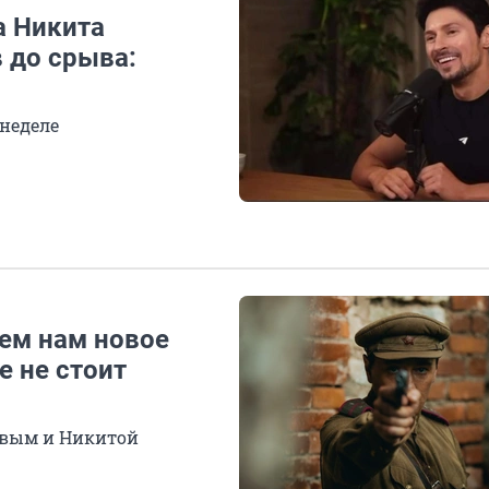
а Никита
 до срыва:
 неделе
чем нам новое
е не стоит
овым и Никитой