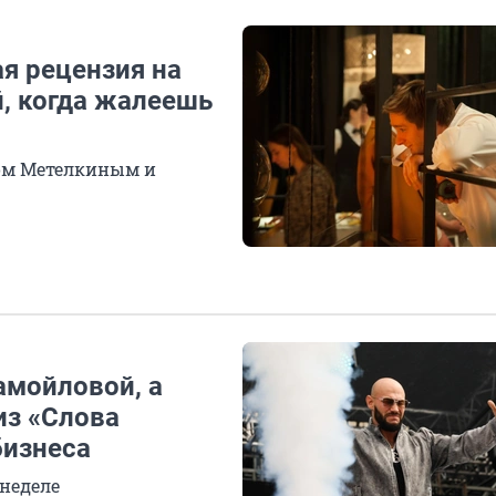
ая рецензия на
й, когда жалеешь
ром Метелкиным и
амойловой, а
из «Слова
бизнеса
 неделе