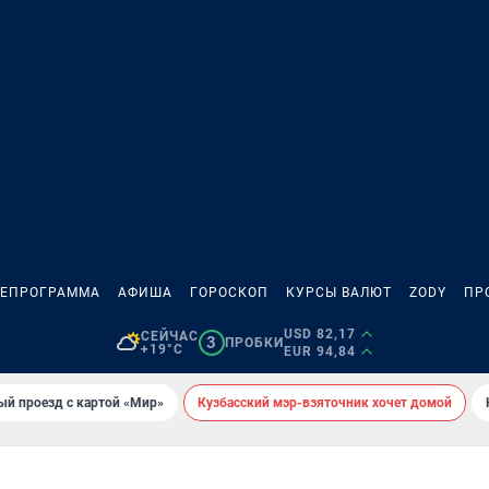
ЛЕПРОГРАММА
АФИША
ГОРОСКОП
КУРСЫ ВАЛЮТ
ZODY
ПР
USD 82,17
СЕЙЧАС
3
ПРОБКИ
+19°C
EUR 94,84
ый проезд с картой «Мир»
Кузбасский мэр-взяточник хочет домой