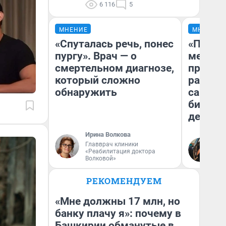
6 116
5
МНЕНИЕ
МНЕНИЕ
«Спуталась речь, понес
«Покуп
пургу». Врач — о
мешке»
смертельном диагнозе,
предпр
который сложно
рассказ
обнаружить
самом 
бизнес
дешевы
Ирина Волкова
На
Главврач клиники
«Реабилитация доктора
От
Волковой»
де
РЕКОМЕНДУЕМ
«Мне должны 17 млн, но
банку плачу я»: почему в
Башкирии обманутые в