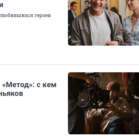
и
олюбившихся героев
 «Метод»: с кем
ньяков