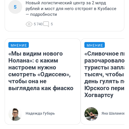
Новый логистический центр за 2 млрд
5
рублей и мост для него отстроят в Кузбассе
— подробности
5 740
5
МНЕНИЕ
МНЕНИЕ
«Мы видим нового
«Сливочное пи
Нолана»: с каким
разочаровало»
настроем нужно
туристы запла
смотреть «Одиссею»,
тысяч, чтобы 
чтобы она не
день гулять по
выглядела как фиаско
Юрского перио
Хогвартсу
Надежда Губарь
Яна Шаламова