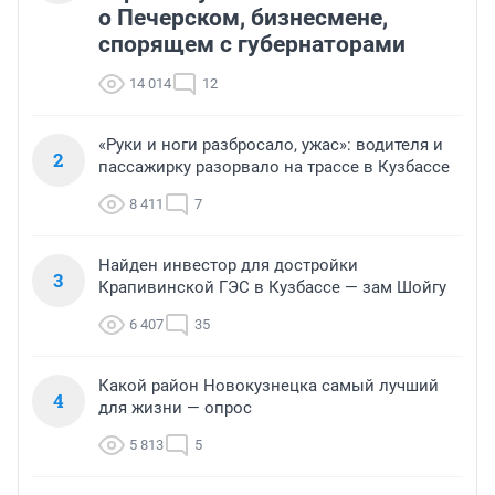
о Печерском, бизнесмене,
спорящем с губернаторами
14 014
12
«Руки и ноги разбросало, ужас»: водителя и
2
пассажирку разорвало на трассе в Кузбассе
8 411
7
Найден инвестор для достройки
3
Крапивинской ГЭС в Кузбассе — зам Шойгу
6 407
35
Какой район Новокузнецка самый лучший
4
для жизни — опрос
5 813
5