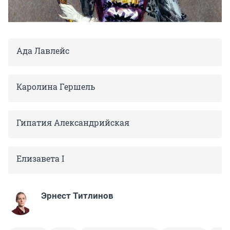
Ада Лавлейс
Каролина Гершель
Гипатия Александрийская
Елизавета I
Эрнест Титлинов