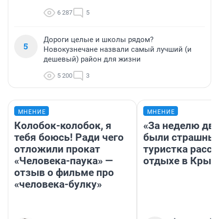
6 287
5
Дороги целые и школы рядом?
5
Новокузнечане назвали самый лучший (и
дешевый) район для жизни
5 200
3
МНЕНИЕ
МНЕНИЕ
Колобок-колобок, я
«За неделю две
тебя боюсь! Ради чего
были страшные
отложили прокат
туристка расск
«Человека-паука» —
отдыхе в Крым
отзыв о фильме про
«человека-булку»