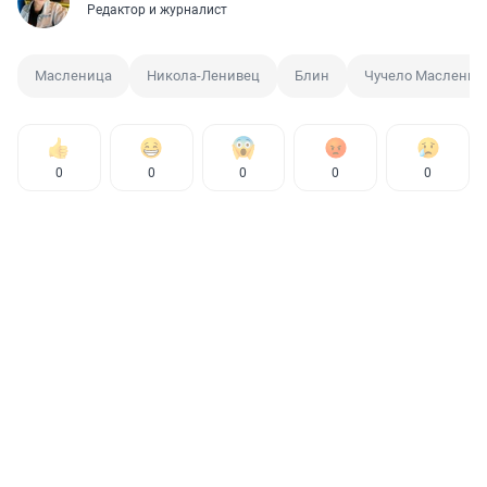
Редактор и журналист
Масленица
Никола-Ленивец
Блин
Чучело Маслени
0
0
0
0
0