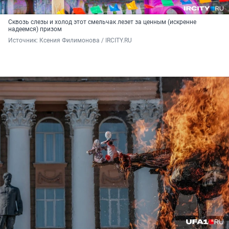
Сквозь слезы и холод этот смельчак лезет за ценным (искренне
надеемся) призом
Источник: 
Ксения Филимонова / IRCITY.RU