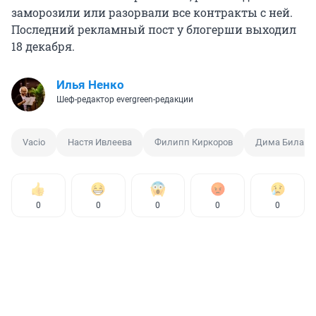
заморозили или разорвали все контракты с ней.
Последний рекламный пост у блогерши выходил
18 декабря.
Илья Ненко
Шеф-редактор evergreen-редакции
Vacio
Настя Ивлеева
Филипп Киркоров
Дима Билан
0
0
0
0
0