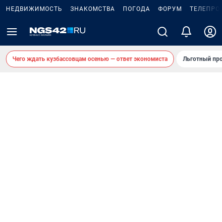
НЕДВИЖИМОСТЬ
ЗНАКОМСТВА
ПОГОДА
ФОРУМ
ТЕЛЕПРО
Чего ждать кузбассовцам осенью — ответ экономиста
Льготный про