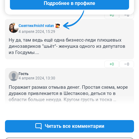
Подробнее в профиле
Целая школа в детском саду шесть лет учатся. 
Позор!!! Сейчас самую большую школу города 
+0
–0
закрывают на ремонт и дети опять в детском саду 
учиться будут. Позор!!! Хватит следства бюджета на 
Скептик#nicht vatan
шабаши тратить, динозавриков по три тысячи шить! 
4 апреля 2024, 15:29
Не нужны они никому!!!
Ну да, там ведь ещё одна бизнесс-леди плюшевых 
динозавриков "шьёт"- женушка одного из депутатов 
из Госдумы.

Племяшка наладит выпуск инвалидок и попрут 
+0
–0
туристы на осмотр тамошних костей мезозоя...
Гость
4 апреля 2024, 13:30
Поражает размах отмыва денег. Простая схема, море 
дураков привлекается в Шестаково, деться то в 
области больше некуда. Кругом грусть и тоска 
непроходимые...
+1
–0
Читать все комментарии