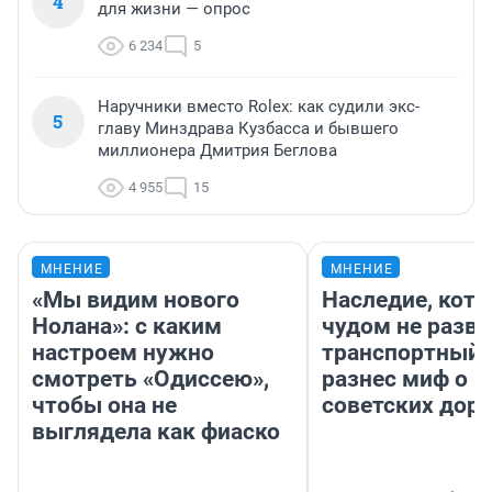
4
для жизни — опрос
6 234
5
Наручники вместо Rolex: как судили экс-
5
главу Минздрава Кузбасса и бывшего
миллионера Дмитрия Беглова
4 955
15
МНЕНИЕ
МНЕНИЕ
«Мы видим нового
Наследие, кото
Нолана»: с каким
чудом не разва
настроем нужно
транспортный 
смотреть «Одиссею»,
разнес миф о 
чтобы она не
советских доро
выглядела как фиаско