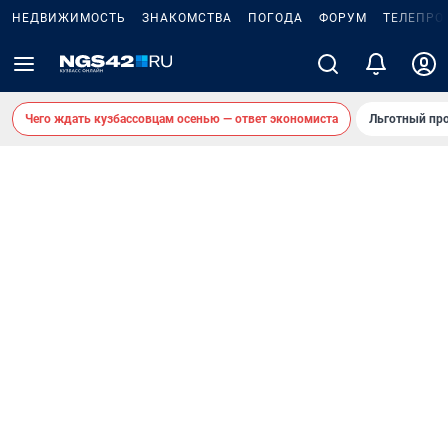
НЕДВИЖИМОСТЬ
ЗНАКОМСТВА
ПОГОДА
ФОРУМ
ТЕЛЕПРО
Чего ждать кузбассовцам осенью — ответ экономиста
Льготный про