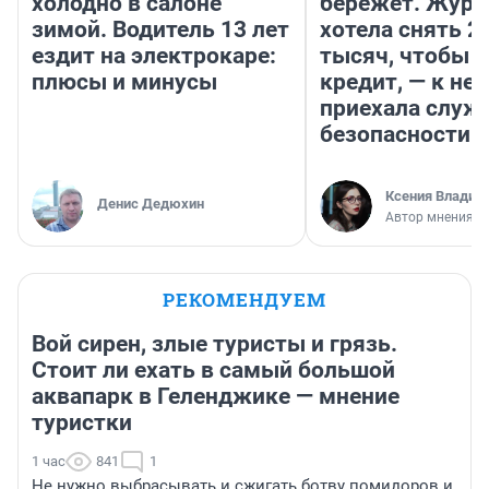
холодно в салоне
бережет. Журн
зимой. Водитель 13 лет
хотела снять 2
ездит на электрокаре:
тысяч, чтобы п
плюсы и минусы
кредит, — к не
приехала служ
безопасности
Ксения Владим
Денис Дедюхин
Автор мнения
РЕКОМЕНДУЕМ
Вой сирен, злые туристы и грязь.
Стоит ли ехать в самый большой
аквапарк в Геленджике — мнение
туристки
1 час
841
1
Не нужно выбрасывать и сжигать ботву помидоров и