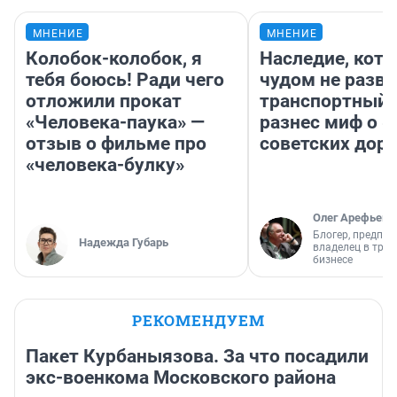
МНЕНИЕ
МНЕНИЕ
Колобок-колобок, я
Наследие, кото
тебя боюсь! Ради чего
чудом не разва
отложили прокат
транспортный 
«Человека-паука» —
разнес миф о 
отзыв о фильме про
советских доро
«человека-булку»
Олег Арефьев
Блогер, предпри
Надежда Губарь
владелец в тра
бизнесе
РЕКОМЕНДУЕМ
Пакет Курбаныязова. За что посадили
экс-военкома Московского района