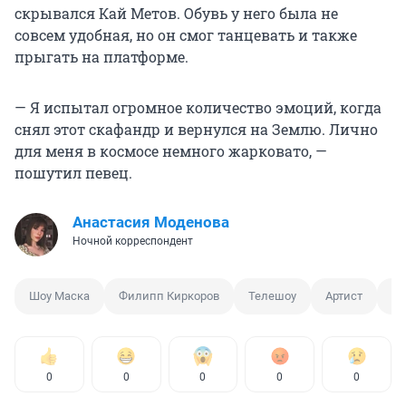
скрывался Кай Метов. Обувь у него была не
совсем удобная, но он смог танцевать и также
прыгать на платформе.
— Я испытал огромное количество эмоций, когда
снял этот скафандр и вернулся на Землю. Лично
для меня в космосе немного жарковато, —
пошутил певец.
Анастасия Моденова
Ночной корреспондент
Шоу Маска
Филипп Киркоров
Телешоу
Артист
Те
0
0
0
0
0