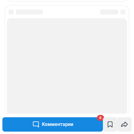
Редакция сайта не несет ответственности за достоверность
информации, содержащейся в рекламных объявлениях.
Информация об ограничениях
Политика использования cookies
Рекомендательные системы
Политика конфиденциальности и обработки персональных данных и
правила использования сайта
© ООО «Сеть городских порталов»
© ООО «Интернет Технологии»
0
Комментарии