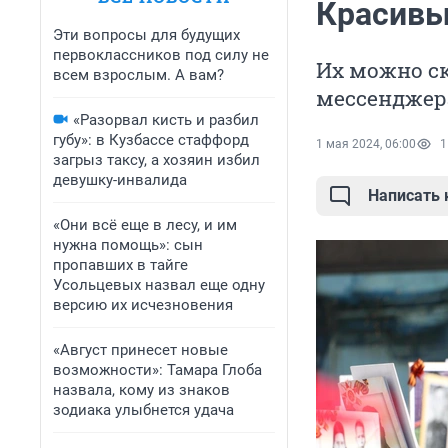
Красивы
Эти вопросы для будущих
первоклассников под силу не
Их можно ск
всем взрослым. А вам?
мессенджер
«Разорвал кисть и разбил
губу»: в Кузбассе стаффорд
1 мая 2024, 06:00
1
загрыз таксу, а хозяин избил
девушку-инвалида
Написать
«Они всё еще в лесу, и им
нужна помощь»: сын
пропавших в тайге
Усольцевых назвал еще одну
версию их исчезновения
«Август принесет новые
возможности»: Тамара Глоба
назвала, кому из знаков
зодиака улыбнется удача