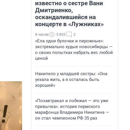
известно о сестре Вани
Дмитриенко,
оскандалившейся на
концерте в «Лужниках»
8 часов
5 833
2
«Ела одни булочки и пирожные»:
экстремально худые новосибирцы —
о своих попытках набрать вес любой
ценой
Накипело у младшей сестры: «Она
уехала жить, а я осталась быть
хорошей»
«Позавтракал и побежал — это уже
привычка»: история пермского
марафонца Владимира Никитина —
он стал чемпионом РФ 35 раз