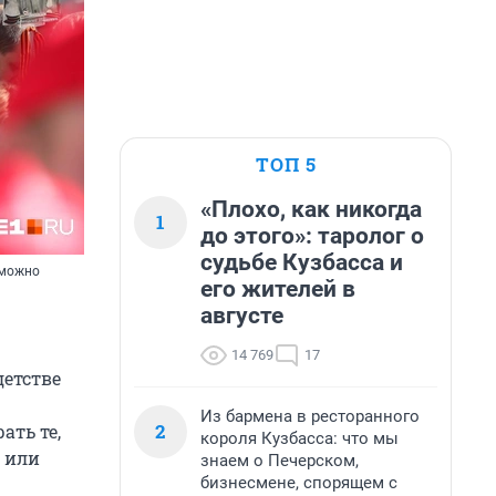
ТОП 5
«Плохо, как никогда
1
до этого»: таролог о
судьбе Кузбасса и
зможно
его жителей в
августе
14 769
17
детстве
Из бармена в ресторанного
2
ать те,
короля Кузбасса: что мы
и или
знаем о Печерском,
бизнесмене, спорящем с