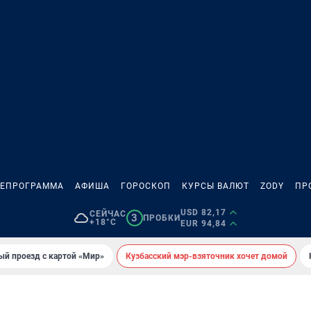
ЛЕПРОГРАММА
АФИША
ГОРОСКОП
КУРСЫ ВАЛЮТ
ZODY
ПР
USD 82,17
СЕЙЧАС
3
ПРОБКИ
+18°C
EUR 94,84
ый проезд с картой «Мир»
Кузбасский мэр-взяточник хочет домой