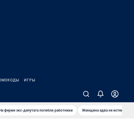
ОМОКОДЫ
ИГРЫ
На ферме экс-депутата погибли работники
Женщина едва не истекла кро