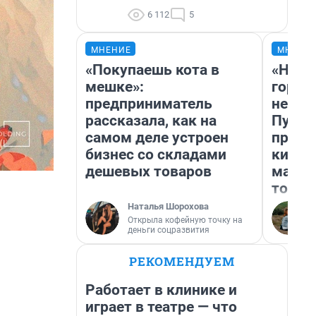
6 112
5
МНЕНИЕ
МНЕНИ
«Покупаешь кота в
«Нет 
мешке»:
городо
предприниматель
недоф
рассказала, как на
Путеш
самом деле устроен
проех
бизнес со складами
килом
дешевых товаров
машин
того
Наталья Шорохова
Открыла кофейную точку на
деньги соцразвития
РЕКОМЕНДУЕМ
Работает в клинике и
играет в театре — что