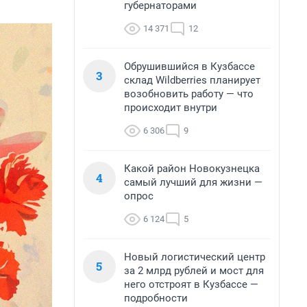
губернаторами
14 371
12
Обрушившийся в Кузбассе
3
склад Wildberries планирует
возобновить работу — что
происходит внутри
6 306
9
Какой район Новокузнецка
4
самый лучший для жизни —
опрос
6 124
5
Новый логистический центр
5
за 2 млрд рублей и мост для
него отстроят в Кузбассе —
подробности