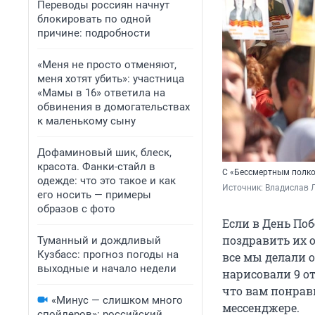
Переводы россиян начнут
блокировать по одной
причине: подробности
«Меня не просто отменяют,
меня хотят убить»: участница
«Мамы в 16» ответила на
обвинения в домогательствах
к маленькому сыну
Дофаминовый шик, блеск,
красота. Фанки-стайл в
С «Бессмертным полко
одежде: что это такое и как
Источник: 
Владислав Л
его носить — примеры
образов с фото
Если в День Поб
поздравить их о
Туманный и дождливый
Кузбасс: прогноз погоды на
все мы делали 
выходные и начало недели
нарисовали 9 от
что вам понрави
«Минус — слишком много
мессенджере.
спойлеров»: российский