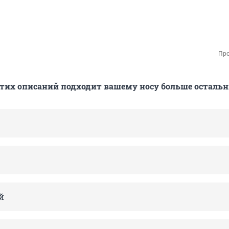
Про
 этих описаний подходит вашему носу больше осталь
й