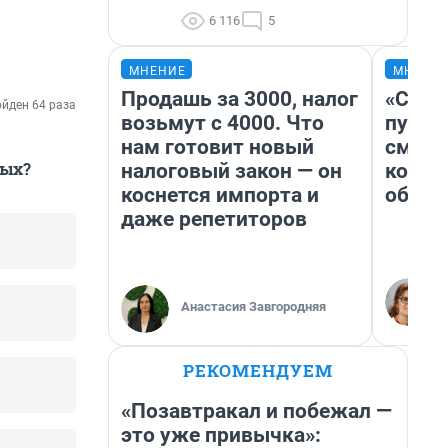
6 116
5
МНЕНИЕ
МНЕНИ
Продашь за 3000, налог
«Спут
йден 64 раза
возьмут с 4000. Что
пургу»
нам готовит новый
смерт
ных?
налоговый закон — он
котор
коснется импорта и
обнар
даже репетиторов
Анастасия Завгородняя
РЕКОМЕНДУЕМ
«Позавтракал и побежал —
это уже привычка»: