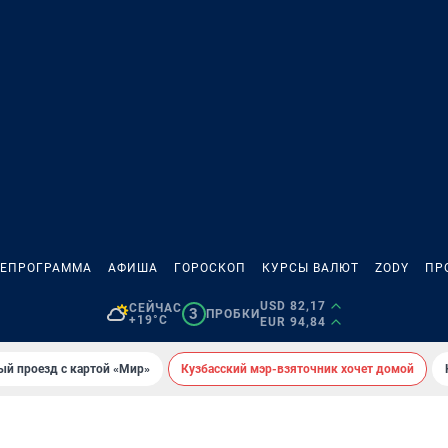
ЛЕПРОГРАММА
АФИША
ГОРОСКОП
КУРСЫ ВАЛЮТ
ZODY
ПР
USD 82,17
СЕЙЧАС
3
ПРОБКИ
+19°C
EUR 94,84
ый проезд с картой «Мир»
Кузбасский мэр-взяточник хочет домой