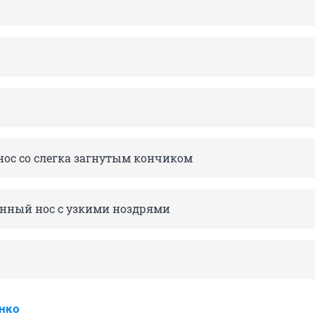
ос со слегка загнутым кончиком
нный нос с узкими ноздрями
нко