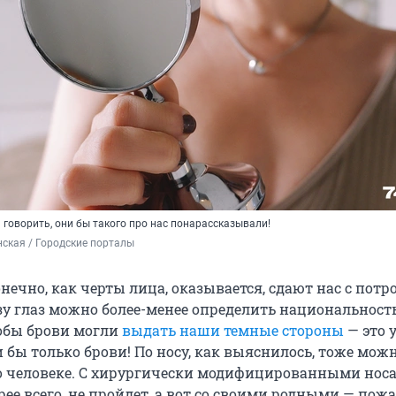
 говорить, они бы такого про нас понарассказывали!
ская / Городские порталы
нечно, как черты лица, оказывается, сдают нас с потр
езу глаз можно более-менее определить национальност
тобы брови могли
выдать наши темные стороны
— это 
и бы только брови! По носу, как выяснилось, тоже можн
 о человеке. С хирургически модифицированными нос
рее всего, не пройдет, а вот со своими родными — пож