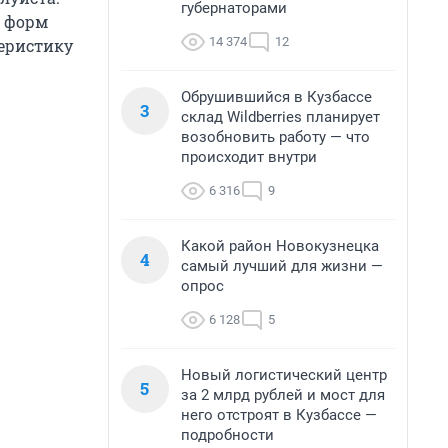
губернаторами
е форм
14 374
12
теристику
Обрушившийся в Кузбассе
3
склад Wildberries планирует
возобновить работу — что
происходит внутри
6 316
9
Какой район Новокузнецка
4
самый лучший для жизни —
опрос
6 128
5
Новый логистический центр
5
за 2 млрд рублей и мост для
него отстроят в Кузбассе —
подробности