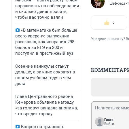
Миссия — найти работу. О чем
Шеф-редакт
спрашивать на собеседовании
и сколько денег просить,
чтобы вас точно взяли
0
«В математике был больше
всего уверен»: выпускник
Увидели опечатку? В
рассказал, как исправил 298
баллов за ЕГЭ на 300 и
поступил в престижный вуз
Осенние каникулы станут
КОММЕНТАР
дольше, а зимние сократят в
новом учебном году: в чём
дело
Глава Центрального района
Кемерова объявила награду
«за голову» вандала-анонима,
что вредит городу
Гость
Войти
Вопрос на триллион.