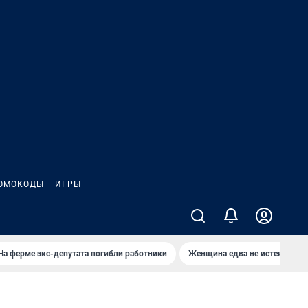
ОМОКОДЫ
ИГРЫ
На ферме экс-депутата погибли работники
Женщина едва не истекла кро