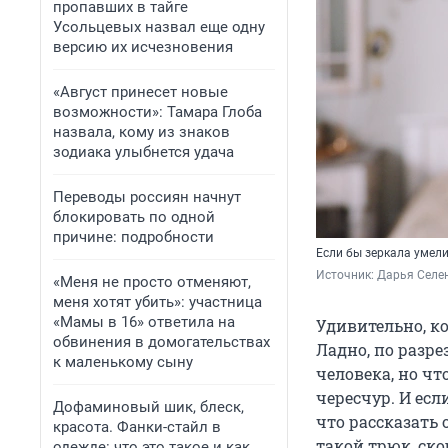
пропавших в тайге
Усольцевых назвал еще одну
версию их исчезновения
«Август принесет новые
возможности»: Тамара Глоба
назвала, кому из знаков
зодиака улыбнется удача
Переводы россиян начнут
блокировать по одной
причине: подробности
Если бы зеркала умели
Источник: 
Дарья Селен
«Меня не просто отменяют,
меня хотят убить»: участница
«Мамы в 16» ответила на
Удивительно, ко
обвинения в домогательствах
Ладно, по разр
к маленькому сыну
человека, но ч
чересчур. И есл
Дофаминовый шик, блеск,
что рассказать
красота. Фанки-стайл в
такой трюк, ско
одежде: что это такое и как