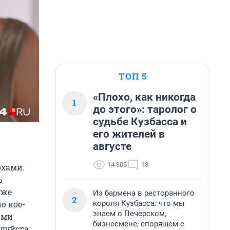
ТОП 5
«Плохо, как никогда
1
до этого»: таролог о
судьбе Кузбасса и
его жителей в
августе
14 805
18
охами.
ь
уже
Из бармена в ресторанного
2
короля Кузбасса: что мы
о кое-
знаем о Печерском,
ами
бизнесмене, спорящем с
алуйста.