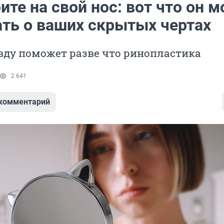
те на свой нос: вот что он 
ать о ваших скрытых чертах
вду поможет разве что ринопластика
2 641
 комментарий