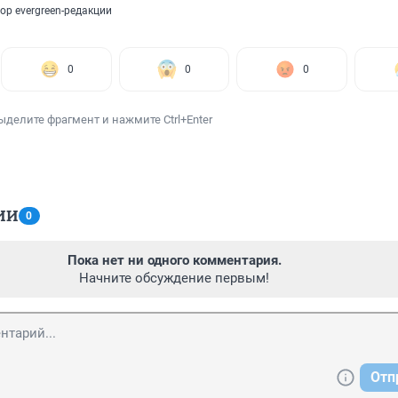
ор evergreen-редакции
0
0
0
ыделите фрагмент и нажмите Ctrl+Enter
ИИ
0
Пока нет ни одного комментария.
Начните обсуждение первым!
Отп