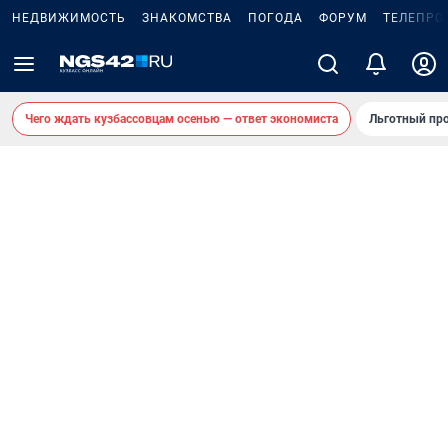
НЕДВИЖИМОСТЬ
ЗНАКОМСТВА
ПОГОДА
ФОРУМ
ТЕЛЕПРО
Чего ждать кузбассовцам осенью — ответ экономиста
Льготный про