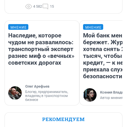
4 582
15
МНЕНИЕ
МНЕНИЕ
Наследие, которое
Мой банк меня
чудом не развалилось:
бережет. Журн
транспортный эксперт
хотела снять 2
разнес миф о «вечных»
тысяч, чтобы п
советских дорогах
кредит, — к не
приехала служ
безопасности
Олег Арефьев
Блогер, предприниматель,
Ксения Владим
владелец в транспортном
Автор мнения
бизнесе
РЕКОМЕНДУЕМ