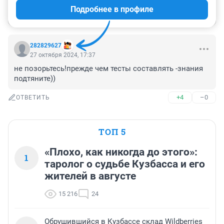
Гость
Подробнее в профиле
Войти
Отправить
282829627
27 октября 2024, 17:37
не позорьтесь!прежде чем тесты составлять -знания 
подтяните))
+4
–0
ОТВЕТИТЬ
ТОП 5
«Плохо, как никогда до этого»:
1
таролог о судьбе Кузбасса и его
жителей в августе
15 216
24
Обрушившийся в Кузбассе склад Wildberries