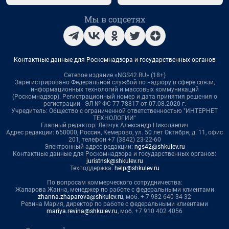
Мы в соцсетях
Контактные данные для Роскомнадзора и государственных органов
Сетевое издание «NGS42.RU» (18+)
Зарегистрировано Федеральной службой по надзору в сфере связи,
информационных технологий и массовых коммуникаций
(Роскомнадзор). Регистрационный номер и дата принятия решения о
регистрации - ЭЛ № ФС 77-78817 от 07.08.2020 г.
Учредитель: Общество с ограниченной ответственностью "ИНТЕРНЕТ
ТЕХНОЛОГИИ"
Главный редактор: Левчук Александр Николаевич
Адрес редакции: 650000, Россия, Кемерово, ул. 50 лет Октября, д. 11, офис
201, телефон +7 (3842) 23-22-60
Электронный адрес редакции:
ngs42@shkulev.ru
Контактные данные для Роскомнадзора и государственных органов:
juristnsk@shkulev.ru
Техподдержка:
help@shkulev.ru
По вопросам коммерческого сотрудничества:
Жапарова Жанна, менеджер по работе с федеральными клиентами
zhanna.zhaparova@shkulev.ru
, моб. + 7 982 640 34 32
Ревина Мария, директор по работе с федеральными клиентами
mariya.revina@shkulev.ru
, моб. +7 910 402 4056