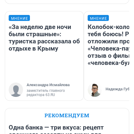
МНЕНИЕ
МНЕНИЕ
«За неделю две ночи
Колобок-колобо
были страшные»:
тебя боюсь! Ра
туристка рассказала об
отложили прок
отдыхе в Крыму
«Человека-пау
отзыв о фильм
«человека-бул
Александра Исмайлова
Надежда Губар
заместитель главного
редактора 63.RU
РЕКОМЕНДУЕМ
Одна банка — три вкуса: рецепт