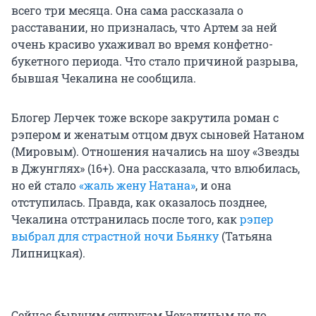
всего три месяца. Она сама рассказала о
расставании, но призналась, что Артем за ней
очень красиво ухаживал во время конфетно-
букетного периода. Что стало причиной разрыва,
бывшая Чекалина не сообщила.
Блогер Лерчек тоже вскоре закрутила роман с
рэпером и женатым отцом двух сыновей Натаном
(Мировым). Отношения начались на шоу «Звезды
в Джунглях» (16+). Она рассказала, что влюбилась,
но ей стало
«жаль жену Натана»
, и она
отступилась. Правда, как оказалось позднее,
Чекалина отстранилась после того, как
рэпер
выбрал для страстной ночи Бьянку
(Татьяна
Липницкая).
Сейчас бывшим супругам Чекалиным не до