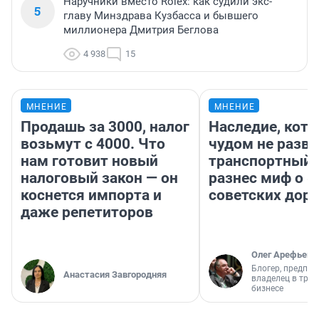
Наручники вместо Rolex: как судили экс-
5
главу Минздрава Кузбасса и бывшего
миллионера Дмитрия Беглова
4 938
15
МНЕНИЕ
МНЕНИЕ
Продашь за 3000, налог
Наследие, кото
возьмут с 4000. Что
чудом не разва
нам готовит новый
транспортный 
налоговый закон — он
разнес миф о 
коснется импорта и
советских доро
даже репетиторов
Олег Арефьев
Блогер, предпри
Анастасия Завгородняя
владелец в тра
бизнесе