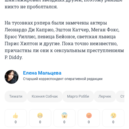
никто не проболтался.
На тусовках рэпера были замечены актеры
Леонардо Ди Каприо, Эштон Катчер, Меган Фокс,
Брюс Уиллис, певица Бейонсе, светская львица
Пэрис Хилтон и другие. Пока точно неизвестно,
причастны ли они к сексуальным преступлениям
P. Diddy.
Елена Мальцева
Старший корреспондент оперативной редакции
Тимати
Ксения Собчак
Марго Робби
Лерчек
Стас
0
0
0
0
0