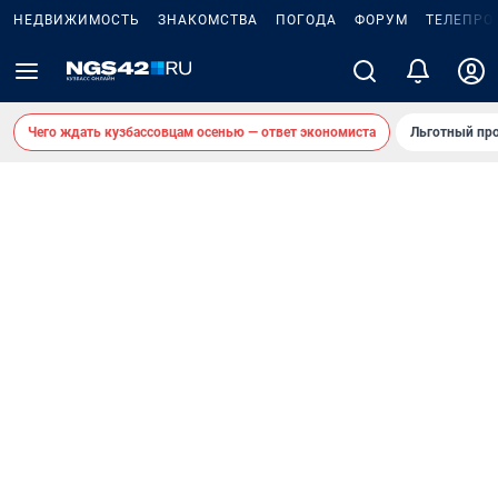
НЕДВИЖИМОСТЬ
ЗНАКОМСТВА
ПОГОДА
ФОРУМ
ТЕЛЕПРО
Чего ждать кузбассовцам осенью — ответ экономиста
Льготный про