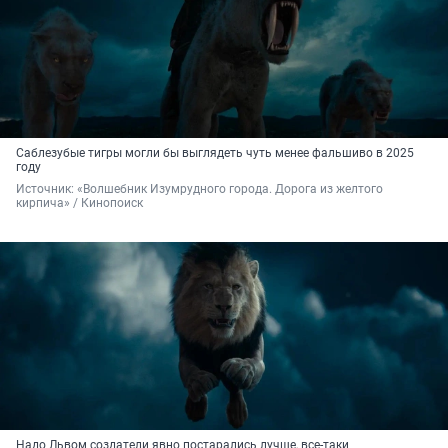
Саблезубые тигры могли бы выглядеть чуть менее фальшиво в 2025
году
Источник: 
«Волшебник Изумрудного города. Дорога из желтого 
кирпича» / Кинопоиск
Надо Львом создатели явно постарались лучше, все-таки