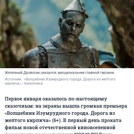
Железный Дровосек оказался эмоциональнее главной героини
Источник: 
 «Волшебник Изумрудного города. Дорога из желтого 
кирпича» / Кинопоиск
Первое января оказалось по-настоящему
сказочным: на экраны вышла громкая премьера
«Волшебник Изумрудного города. Дорога из
желтого кирпича» (6+). В первый день проката
фильм новой отечественной киновселенной