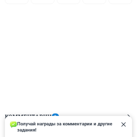
КОММЕНТАРИИ
2
Получай награды за комментарии и другие 
задания!
Гость
17 января 2025, 15:20