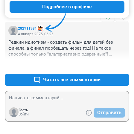
Подробнее в профиле
Мне понравилось
+0
–0
282911981
4 января 2025, 05:26
Редкий идиотизм - создать фильм для детей без 
финала, а финал пообещать через год! На такое 
способны только "альтернативно одаренные"! 
Вообще, если режиссёр или сценарист стремится 
+8
–2
быть умнее талантливого автора (в данном случае А. 
М. Волкова), то ему (не автору) явно не хватает ума.
Читать все комментарии
Гость
Отправить
Войти