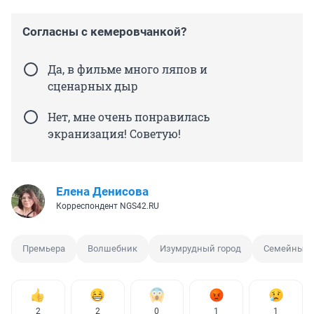
Согласны с кемеровчанкой?
Да, в фильме много ляпов и
сценарных дыр
Нет, мне очень понравилась
экранизация! Советую!
Елена Денисова
Корреспондент NGS42.RU
Премьера
Волшебник
Изумрудный город
Семейный 
2
2
0
1
1