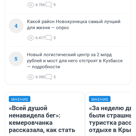
6 766
9
Какой район Новокузнецка самый лучший
4
для жизни — опрос
6 417
5
Новый логистический центр за 2 млрд
5
рублей и мост для него отстроят в Кузбассе
— подробности
6 390
5
МНЕНИЕ
МНЕНИЕ
«Всей душой
«За неделю две
ненавидела бег»:
были страшные
кемеровчанка
туристка расск
рассказала, как стать
отдыхе в Крым