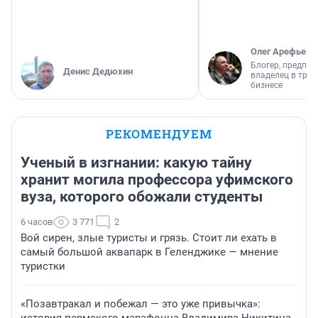
Олег Арефьев
Блогер, предпри
Денис Дедюхин
владелец в тра
бизнесе
РЕКОМЕНДУЕМ
Ученый в изгнании: какую тайну
хранит могила профессора уфимского
вуза, которого обожали студенты
6 часов
3 771
2
Вой сирен, злые туристы и грязь. Стоит ли ехать в
самый большой аквапарк в Геленджике — мнение
туристки
«Позавтракал и побежал — это уже привычка»: