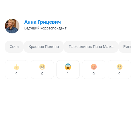
Анна Грицевич
Ведущий корреспондент
Сочи
Красная Поляна
Парк альпак Пача Мама
Ривье
0
0
1
0
0