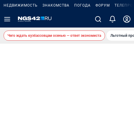
НЕДВИЖИМОСТЬ
ЗНАКОМСТВА
ПОГОДА
ФОРУМ
ТЕЛЕПРО
Чего ждать кузбассовцам осенью — ответ экономиста
Льготный про