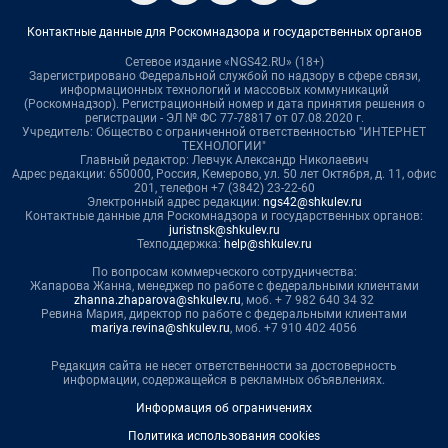
Контактные данные для Роскомнадзора и государственных органов
Сетевое издание «NGS42.RU» (18+)
Зарегистрировано Федеральной службой по надзору в сфере связи,
информационных технологий и массовых коммуникаций
(Роскомнадзор). Регистрационный номер и дата принятия решения о
регистрации - ЭЛ № ФС 77-78817 от 07.08.2020 г.
Учредитель: Общество с ограниченной ответственностью "ИНТЕРНЕТ
ТЕХНОЛОГИИ"
Главный редактор: Левчук Александр Николаевич
Адрес редакции: 650000, Россия, Кемерово, ул. 50 лет Октября, д. 11, офис
201, телефон +7 (3842) 23-22-60
Электронный адрес редакции:
ngs42@shkulev.ru
Контактные данные для Роскомнадзора и государственных органов:
juristnsk@shkulev.ru
Техподдержка:
help@shkulev.ru
По вопросам коммерческого сотрудничества:
Жапарова Жанна, менеджер по работе с федеральными клиентами
zhanna.zhaparova@shkulev.ru
, моб. + 7 982 640 34 32
Ревина Мария, директор по работе с федеральными клиентами
mariya.revina@shkulev.ru
, моб. +7 910 402 4056
Редакция сайта не несет ответственности за достоверность
информации, содержащейся в рекламных объявлениях.
Информация об ограничениях
Политика использования cookies