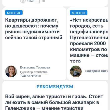
4 824
15
МНЕНИЕ
МНЕНИЕ
Квартиры дорожают,
«Нет некрасивы
но дешевеют: почему
городов, есть
рынок недвижимости
недофинансиро
сейчас такой странный
Путешественни
проехали 2000
километров по 
машине — стоил
того
Екатерина Торопова
Екатерина Литк
директор агентства
недвижимости
РЕКОМЕНДУЕМ
Вой сирен, злые туристы и грязь. Стоит
ли ехать в самый большой аквапарк в
Геленджике — мнение туристки