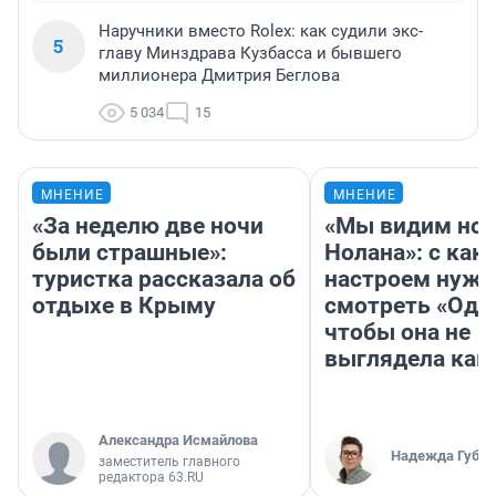
Наручники вместо Rolex: как судили экс-
5
главу Минздрава Кузбасса и бывшего
миллионера Дмитрия Беглова
5 034
15
МНЕНИЕ
МНЕНИЕ
«За неделю две ночи
«Мы видим нов
были страшные»:
Нолана»: с как
туристка рассказала об
настроем нужн
отдыхе в Крыму
смотреть «Оди
чтобы она не
выглядела как
Александра Исмайлова
Надежда Губар
заместитель главного
редактора 63.RU