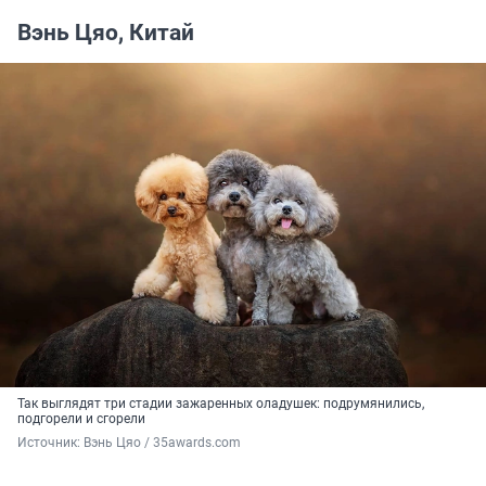
Вэнь Цяо, Китай
Так выглядят три стадии зажаренных оладушек: подрумянились,
подгорели и сгорели
Источник: 
Вэнь Цяо / 35awards.com