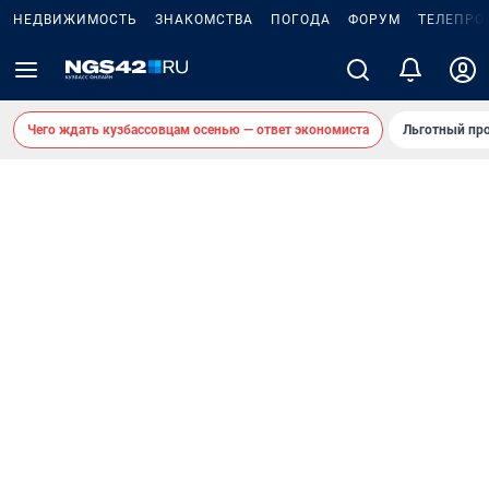
НЕДВИЖИМОСТЬ
ЗНАКОМСТВА
ПОГОДА
ФОРУМ
ТЕЛЕПРО
Чего ждать кузбассовцам осенью — ответ экономиста
Льготный про