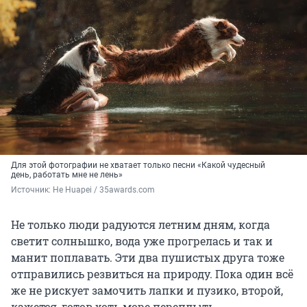
Для этой фотографии не хватает только песни «Какой чудесный
день, работать мне не лень»
Источник: 
He Huapei / 35awards.com
Не только люди радуются летним дням, когда
светит солнышко, вода уже прогрелась и так и
манит поплавать. Эти два пушистых друга тоже
отправились резвиться на природу. Пока один всё
же не рискует замочить лапки и пузико, второй,
кажется, готов хоть море переплыть.