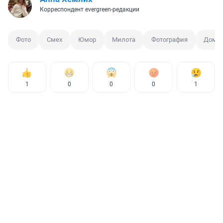
Корреспондент evergreen-редакции
Фото
Смех
Юмор
Милота
Фотография
Домаш
1
0
0
0
1