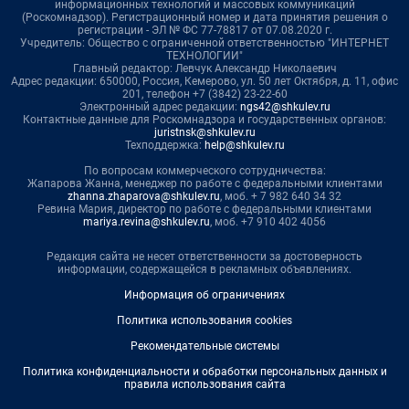
информационных технологий и массовых коммуникаций
(Роскомнадзор). Регистрационный номер и дата принятия решения о
регистрации - ЭЛ № ФС 77-78817 от 07.08.2020 г.
Учредитель: Общество с ограниченной ответственностью "ИНТЕРНЕТ
ТЕХНОЛОГИИ"
Главный редактор: Левчук Александр Николаевич
Адрес редакции: 650000, Россия, Кемерово, ул. 50 лет Октября, д. 11, офис
201, телефон +7 (3842) 23-22-60
Электронный адрес редакции:
ngs42@shkulev.ru
Контактные данные для Роскомнадзора и государственных органов:
juristnsk@shkulev.ru
Техподдержка:
help@shkulev.ru
По вопросам коммерческого сотрудничества:
Жапарова Жанна, менеджер по работе с федеральными клиентами
zhanna.zhaparova@shkulev.ru
, моб. + 7 982 640 34 32
Ревина Мария, директор по работе с федеральными клиентами
mariya.revina@shkulev.ru
, моб. +7 910 402 4056
Редакция сайта не несет ответственности за достоверность
информации, содержащейся в рекламных объявлениях.
Информация об ограничениях
Политика использования cookies
Рекомендательные системы
Политика конфиденциальности и обработки персональных данных и
правила использования сайта