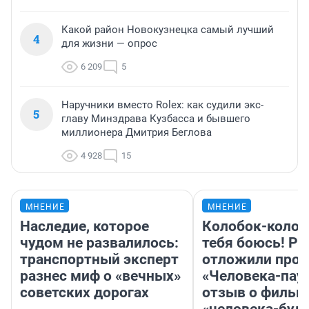
Какой район Новокузнецка самый лучший
4
для жизни — опрос
6 209
5
Наручники вместо Rolex: как судили экс-
5
главу Минздрава Кузбасса и бывшего
миллионера Дмитрия Беглова
4 928
15
МНЕНИЕ
МНЕНИЕ
Наследие, которое
Колобок-колобо
чудом не развалилось:
тебя боюсь! Ра
транспортный эксперт
отложили прок
разнес миф о «вечных»
«Человека-пау
советских дорогах
отзыв о фильм