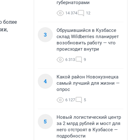
губернаторами
14 374
12
о более
ии,
Обрушившийся в Кузбассе
3
склад Wildberries планирует
возобновить работу — что
происходит внутри
6 313
9
Какой район Новокузнецка
4
самый лучший для жизни —
опрос
6 127
5
Новый логистический центр
5
за 2 млрд рублей и мост для
него отстроят в Кузбассе —
подробности