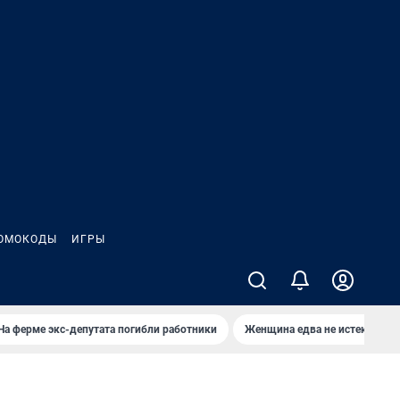
ОМОКОДЫ
ИГРЫ
На ферме экс-депутата погибли работники
Женщина едва не истекла кро