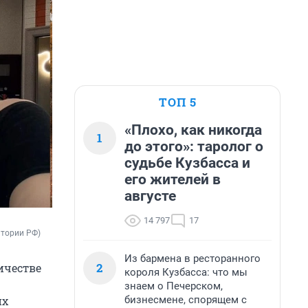
ТОП 5
«Плохо, как никогда
1
до этого»: таролог о
судьбе Кузбасса и
его жителей в
августе
14 797
17
итории РФ)
Из бармена в ресторанного
2
ичестве
короля Кузбасса: что мы
знаем о Печерском,
бизнесмене, спорящем с
их