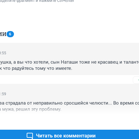
ыделите фрагмент и нажмите Ctrl+Enter
ИИ
6
0:55
ушка, а вы что хотели, сын Наташи тоже не красавец и талант
к что радуйтесь тому что имеете.
1:59
ва страдала от неправильно сросшейся челюсти... Во время сс
а мужа, решил эту проблему.
Читать все комментарии