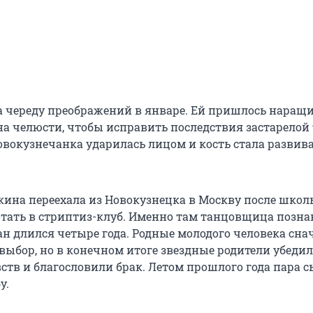
 череду преображений в январе. Ей пришлось наращ
на челюсти, чтобы исправить последствия застарелой
новокузнечанка ударилась лицом и кость стала развив
ина переехала из Новокузнецка в Москву после школ
отать в стриптиз-клуб. Именно там танцовщица позн
ан длился четыре года. Родные молодого человека сна
выбор, но в конечном итоге звездные родители убедил
вств и благословили брак. Летом прошлого года пара 
у.