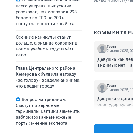
«В математике был больше
Увидели опечатку? В
всего уверен»: выпускник
рассказал, как исправил 298
баллов за ЕГЭ на 300 и
поступил в престижный вуз
КОММЕНТАР
Осенние каникулы станут
дольше, а зимние сократят в
Гость
новом учебном году: в чём
2 июля 2025, 0
дело
Девушка как дев
видимых нет. Та
Глава Центрального района
Кемерова объявила награду
«за голову» вандала-анонима,
что вредит городу
Гость
1 июля 2025, 1
Девушка с детст
Вопрос на триллион.
один удар кулак
Смогут ли зерновые
терминалы Балтики заменить
заблокированные южные
порты: мнение эксперта