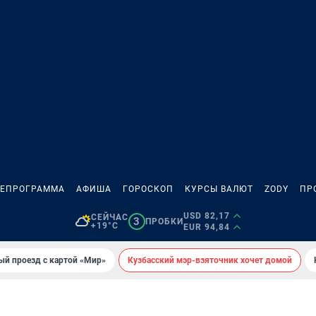
ЛЕПРОГРАММА
АФИША
ГОРОСКОП
КУРСЫ ВАЛЮТ
ZODY
ПР
USD 82,17
СЕЙЧАС
3
ПРОБКИ
+19°C
EUR 94,84
ый проезд с картой «Мир»
Кузбасский мэр-взяточник хочет домой