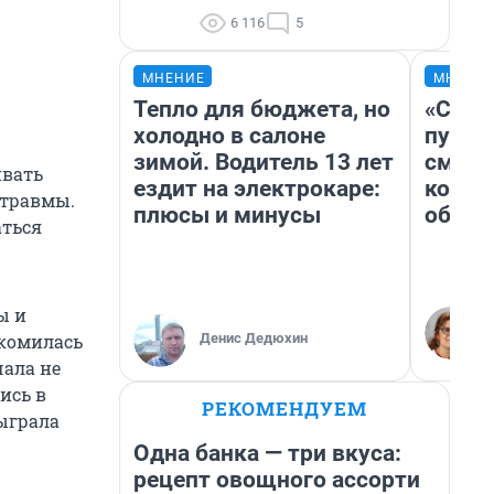
6 116
5
МНЕНИЕ
МНЕНИ
Тепло для бюджета, но
«Спут
холодно в салоне
пургу»
зимой. Водитель 13 лет
смерт
ивать
ездит на электрокаре:
котор
 травмы.
плюсы и минусы
обнар
аться
ы и
Денис Дедюхин
акомилась
чала не
ись в
РЕКОМЕНДУЕМ
сыграла
Одна банка — три вкуса:
рецепт овощного ассорти