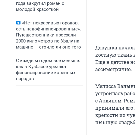
года закрутил роман с
молодой красоткой
«Нет некрасивых городов,
есть недофинансированные».
Путешественники проехали
2000 километров по Уралу на
машине — стоило ли оно того
Девушка начала
костную ткань 
С каждым годом всё меньше:
Еще в детстве 
как в Кузбассе урезают
ассиметрично.
финансирование коренных
народов
Мелисса Валынк
устроилась раб
с Архипом. Ром
принимали его 
крепости их чу
пышную свадьб