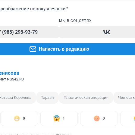
преображение новокузнечанки?
МЫ В СОЦСЕТЯХ
7 (983) 293-93-79
Написать в редакцию
енисова
ент NGS42.RU
Наташа Королева
Тарзан
Пластическая операция
Челюсть
0
1
0