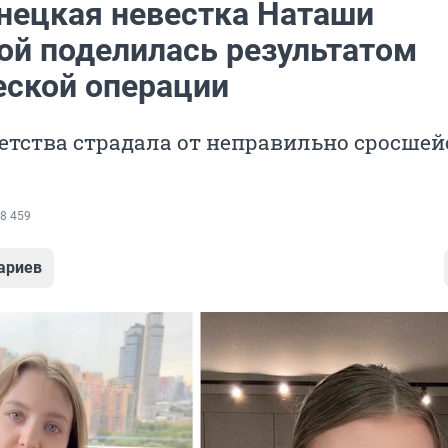
нецкая невестка Наташи
ой поделилась результатом
еской операции
етства страдала от неправильно сросшей
8 459
ариев