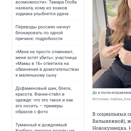
возможности»: Тамара Глоба
назвала, кому из знаков
зодиака улыбнется удача
Переводы россиян начнут
блокировать по одной
причине: подробности
«Меня не просто отменяют,
меня хотят убить»: участница
«Мамы в 16» ответила на
обвинения в домогательствах
к маленькому сыну
Дофаминовый шик, блеск,
До и после исправлен
красота. Фанки-стайл в
Источник: 
melissa_fox
одежде: что это такое и как
его носить — примеры
образов с фото
В социальных с
Валынкиной), ж
Туманный и дождливый
Новокузнецка. 
Кузбасс: прогноз погоды на