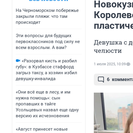
Новокуз
На Черноморском побережье
Королев
закрыли пляжи: что там
происходит
пластич
Эти вопросы для будущих
Девушка с д
первоклассников под силу не
всем взрослым. А вам?
челюсти
«Разорвал кисть и разбил
1 июля 2025, 10:09
губу»: в Кузбассе стаффорд
загрыз таксу, а хозяин избил
девушку-инвалида
6
коммент
«Они всё еще в лесу, и им
нужна помощь»: сын
пропавших в тайге
Усольцевых назвал еще одну
версию их исчезновения
«Август принесет новые