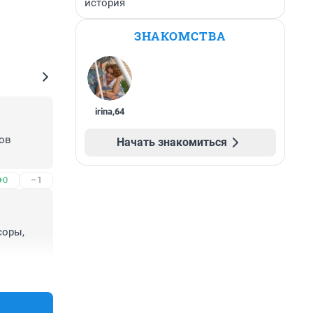
история
ЗНАКОМСТВА
irina
,
64
ов 
Начать знакомиться
+0
–1
оры, 
+1
–0