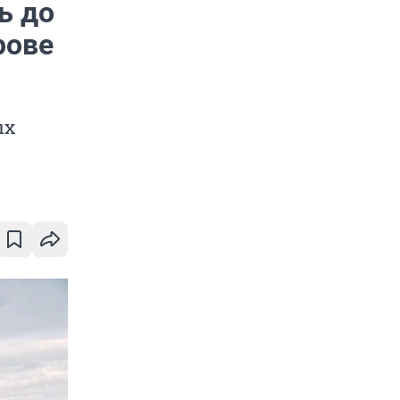
ь до
рове
ых