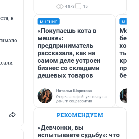
4 873
15
ста, в
МНЕНИЕ
МНЕНИ
«Покупаешь кота в
Мой б
мешке»:
береж
днимало
предприниматель
хотел
рассказала, как на
тысяч
самом деле устроен
креди
исали
бизнес со складами
приех
дешевых товаров
безоп
Наталья Шорохова
Открыла кофейную точку на
деньги соцразвития
РЕКОМЕНДУЕМ
«Девчонки, вы
испытываете судьбу»: что