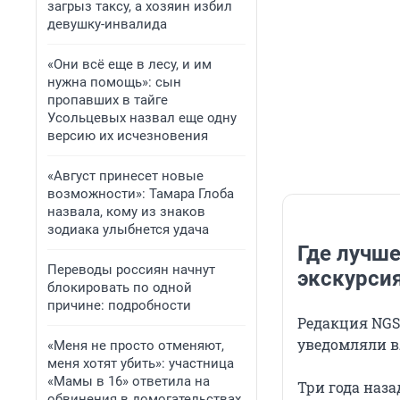
загрыз таксу, а хозяин избил
девушку-инвалида
«Они всё еще в лесу, и им
нужна помощь»: сын
пропавших в тайге
Усольцевых назвал еще одну
версию их исчезновения
«Август принесет новые
возможности»: Тамара Глоба
назвала, кому из знаков
зодиака улыбнется удача
Где лучше
Переводы россиян начнут
экскурси
блокировать по одной
причине: подробности
Редакция NGS
уведомляли вл
«Меня не просто отменяют,
меня хотят убить»: участница
«Мамы в 16» ответила на
Три года наза
обвинения в домогательствах