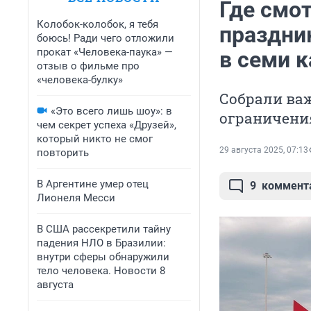
Где смот
Колобок-колобок, я тебя
праздник
боюсь! Ради чего отложили
прокат «Человека-паука» —
в семи 
отзыв о фильме про
«человека-булку»
Собрали ва
«Это всего лишь шоу»: в
ограничения
чем секрет успеха «Друзей»,
который никто не смог
29 августа 2025, 07:13
повторить
В Аргентине умер отец
9
коммент
Лионеля Месси
В США рассекретили тайну
падения НЛО в Бразилии:
внутри сферы обнаружили
тело человека. Новости 8
августа