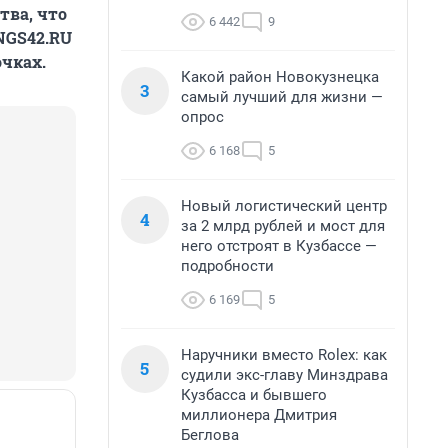
тва, что
6 442
9
NGS42.RU
очках.
Какой район Новокузнецка
3
самый лучший для жизни —
опрос
6 168
5
Новый логистический центр
4
за 2 млрд рублей и мост для
него отстроят в Кузбассе —
подробности
6 169
5
Наручники вместо Rolex: как
5
судили экс-главу Минздрава
Кузбасса и бывшего
миллионера Дмитрия
Беглова