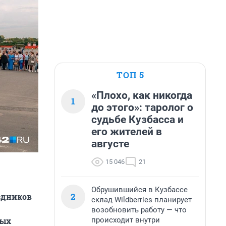
ТОП 5
«Плохо, как никогда
1
до этого»: таролог о
судьбе Кузбасса и
его жителей в
августе
15 046
21
Обрушившийся в Кузбассе
2
здников
склад Wildberries планирует
возобновить работу — что
происходит внутри
ных