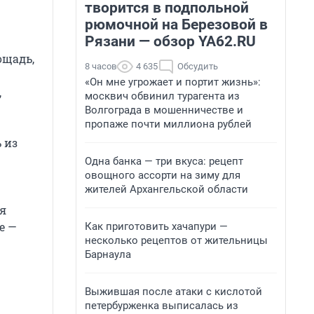
творится в подпольной
рюмочной на Березовой в
Рязани — обзор YA62.RU
ощадь,
8 часов
4 635
Обсудить
«Он мне угрожает и портит жизнь»:
,
москвич обвинил турагента из
Волгограда в мошенничестве и
пропаже почти миллиона рублей
 из
Одна банка — три вкуса: рецепт
овощного ассорти на зиму для
жителей Архангельской области
я
е —
Как приготовить хачапури —
несколько рецептов от жительницы
Барнаула
Выжившая после атаки с кислотой
петербурженка выписалась из