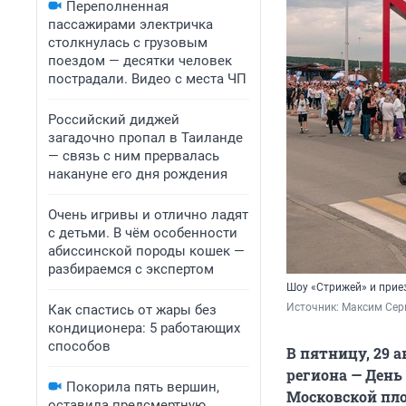
Переполненная
пассажирами электричка
столкнулась с грузовым
поездом — десятки человек
пострадали. Видео с места ЧП
Российский диджей
загадочно пропал в Таиланде
— связь с ним прервалась
накануне его дня рождения
Очень игривы и отлично ладят
с детьми. В чём особенности
абиссинской породы кошек —
разбираемся с экспертом
Шоу «Стрижей» и прие
Источник: 
Максим Сер
Как спастись от жары без
кондиционера: 5 работающих
способов
В пятницу, 29 
региона — День 
Покорила пять вершин,
Московской пло
оставила предсмертную