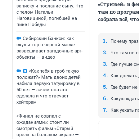
«Стрижей» и фей
записку и послание сыну. Что
там по програм
с телом Натальи
Наговициной, погибшей на
собрала всё, ч
пике Победы
Сибирский Бэнкси: как
Почему праз
скульптор в черной маске
развешивает загадочные арт-
Что там по 
объекты — видео
Где лучше см
«Как тебя в гроб такую
Как доехать
положат?» Мать двоих детей
набила первую татуировку в
Где будет не
50 лет — зачем она это
сделала и что отвечает
Какую ждать
хейтерам
Как уехать 
«Финал не совпал с
ожиданиями»: стоит ли
смотреть фильм «Старый
орел» на большом экране —