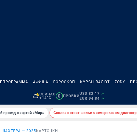
ЛЕПРОГРАММА
АФИША
ГОРОСКОП
КУРСЫ ВАЛЮТ
ZODY
ПР
USD 82,17
СЕЙЧАС
0
ПРОБКИ
+14°C
EUR 94,84
й проезд с картой «Мир»
Сколько стоит жилье в кемеровском долгостр
 ШАХТЕРА — 2025
КАРТОЧКИ