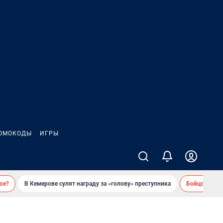
ОМОКОДЫ
ИГРЫ
ое?
В Кемерове сулят награду за «голову» преступника
Бойцовский 