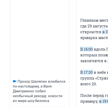
Главным мест
где 29 авгус
откроются
в 1
ярмарка маст
В 16:00
вдоль П
которых позж
закончится в 
В 17:30
в небе
группа «Стри
Прохор Шаляпин влюбился
всего 20.
по-настоящему, а Ваня
Дмитриенко побил
После перед 
необычный рекорд: новости
из мира шоу-бизнеса
примеру,
в 19: