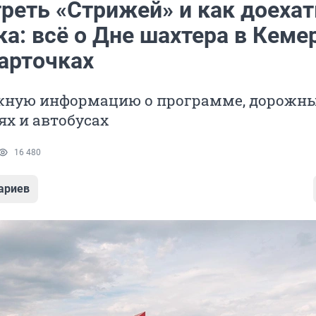
реть «Стрижей» и как доехат
а: всё о Дне шахтера в Кеме
карточках
жную информацию о программе, дорожн
х и автобусах
16 480
ариев