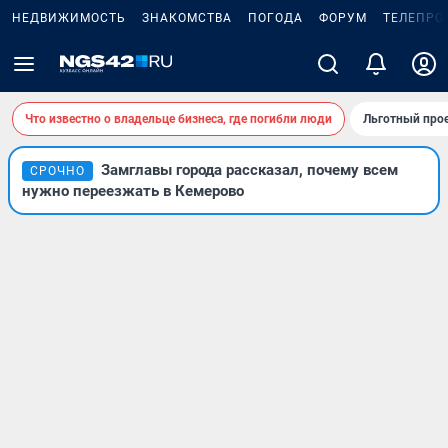
НЕДВИЖИМОСТЬ
ЗНАКОМСТВА
ПОГОДА
ФОРУМ
ТЕЛЕПРО
Что известно о владельце бизнеса, где погибли люди
Льготный прое
Замглавы города рассказал, почему всем
СРОЧНО
нужно переезжать в Кемерово