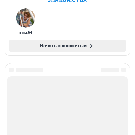
irina
,
64
Начать знакомиться