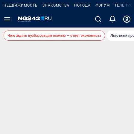
НЕДВИЖИМОСТЬ
ЗНАКОМСТВА
ПОГОДА
ФОРУМ
ТЕЛЕПРО
Чего ждать кузбассовцам осенью — ответ экономиста
Льготный про