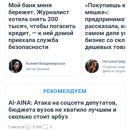
Мой банк меня
«Покупаешь ко
бережет. Журналист
мешке»:
хотела снять 200
предпринимат
тысяч, чтобы погасить
рассказала, как
кредит, — к ней домой
самом деле ус
приехала служба
бизнес со скл
безопасности
дешевых това
Наталья Шорох
Ксения Владимирская
Открыла кофейн
Автор мнения
деньги соцразв
РЕКОМЕНДУЕМ
AI-AINA: Атака на соцсети депутатов,
бюджета вузов не хватило лучшим и
сколько стоит арбуз
5 августа
5 293
3