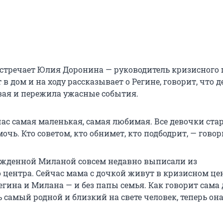
встречает Юлия Доронина — руководитель кризисного 
в дом и на ходу рассказывает о Регине, говорит, что 
вая и пережила ужасные события.
час самая маленькая, самая любимая. Все девочки ста
очь. Кто советом, кто обнимет, кто подбодрит, — гово
ожденной Миланой совсем недавно выписали из
 центра. Сейчас мама с дочкой живут в кризисном це
егина и Милана — и без папы семья. Как говорит сама
ть самый родной и близкий на свете человек, теперь она