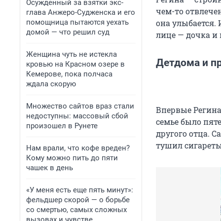
Осужденный за взятки экс-
чем-то отвлечен
глава Анжеро-Судженска и его
помощница пытаются уехать
она улыбается.
домой — что решил суд
лице — дочка и
Женщина чуть не истекла
Детдома и п
кровью на Красном озере в
Кемерове, пока полчаса
ждала скорую
Множество сайтов враз стали
Впервые Регина 
недоступны: массовый сбой
семье было пяте
произошел в Рунете
другого отца. С
тушил сигареты
Нам врали, что кофе вреден?
Кому можно пить до пяти
чашек в день
«У меня есть еще пять минут»:
фельдшер скорой — о борьбе
со смертью, самых сложных
вызовах и чувстве