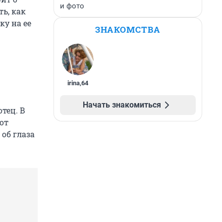
и фото
ь, как
у на ее
ЗНАКОМСТВА
irina
,
64
Начать знакомиться
тец. В
от
об глаза