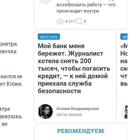
возобновить работу — что
происходит внутри
4 517
8
МНЕНИЕ
МНЕНИ
центра.
Мой банк меня
«Мы в
девочка
бережет. Журналист
Нолан
хотела снять 200
настр
тысяч, чтобы погасить
смотр
кредит, — к ней домой
чтобы
раются ее
приехала служба
выгля
рит Юлия.
безопасности
нтре
Ксения Владимирская
Автор мнения
 девушка,
 не
РЕКОМЕНДУЕМ