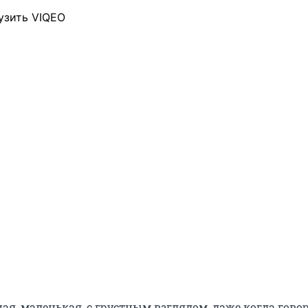
узить VIQEO
ая, маленькая, с грустным взглядом, даже когда гово