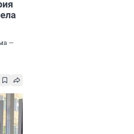
рия
нела
ома —