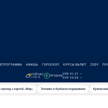
ЛЕПРОГРАММА
АФИША
ГОРОСКОП
КУРСЫ ВАЛЮТ
ZODY
ПР
USD 81,41
СЕЙЧАС
0
ПРОБКИ
+16°C
EUR 94,06
 проезд с картой «Мир»
Топливо в Кузбассе подешевело
Кузбасски