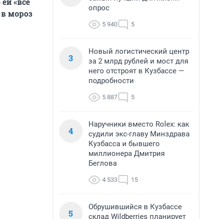
 ей «всё
опрос
 в мороз
г
5 940
5
Новый логистический центр
3
за 2 млрд рублей и мост для
него отстроят в Кузбассе —
подробности
5 887
5
Наручники вместо Rolex: как
4
судили экс-главу Минздрава
Кузбасса и бывшего
миллионера Дмитрия
Беглова
4 533
15
Обрушившийся в Кузбассе
5
склад Wildberries планирует