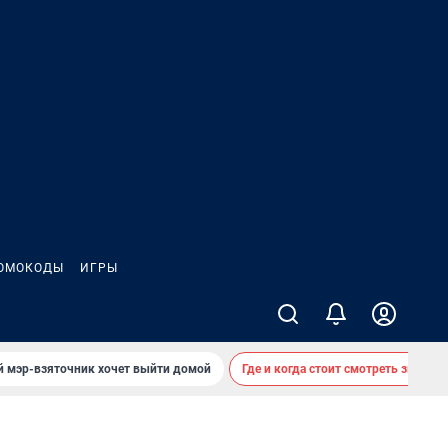
ОМОКОДЫ
ИГРЫ
й мэр-взяточник хочет выйти домой
Где и когда стоит смотреть звездоп