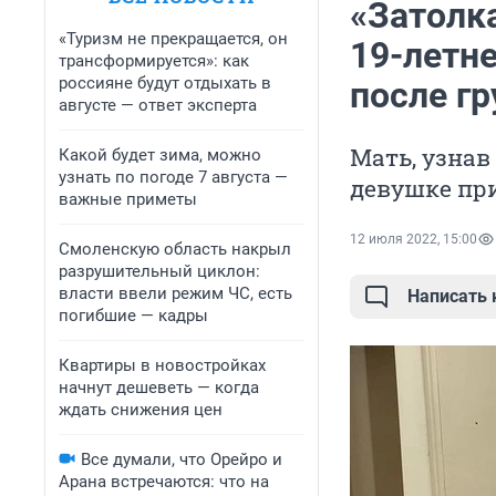
«Затолка
«Туризм не прекращается, он
19-летн
трансформируется»: как
россияне будут отдыхать в
после г
августе — ответ эксперта
Мать, узнав
Какой будет зима, можно
узнать по погоде 7 августа —
девушке пр
важные приметы
12 июля 2022, 15:00
Смоленскую область накрыл
разрушительный циклон:
власти ввели режим ЧС, есть
Написать
погибшие — кадры
Квартиры в новостройках
начнут дешеветь — когда
ждать снижения цен
Все думали, что Орейро и
Арана встречаются: что на