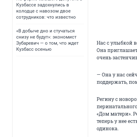
Кузбассе задохнулись в
колодце с навозом двое
сотрудников: что известно
«В добыче дно и стучаться
снизу не будут»: экономист
Нас с улыбкой 
Зубаревич — о том, что ждет
Кузбасс осенью
Она приглашает 
очень застенчи
— Она у нас сей
поддержать, пом
Регину с новор
перинатального
«Дом матери». Р
теперь у нее ес
одинока.