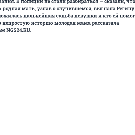
ания. В полиции не стали разбираться — сказали, что
А родная мать, узнав о случившемся, выгнала Регину
сложилась дальнейшая судьба девушки и кто ей помо
ю непростую историю молодая мама рассказала
ам NGS24.RU.