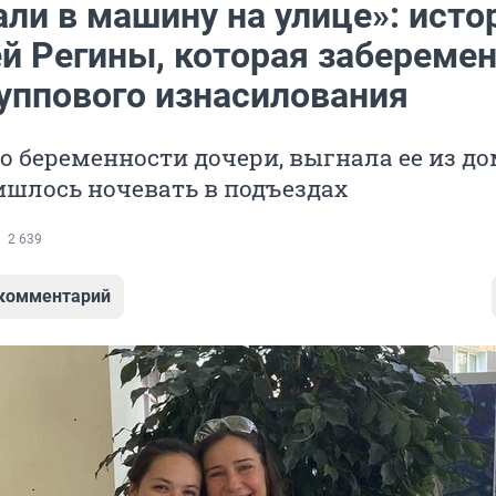
ли в машину на улице»: исто
ей Регины, которая забереме
руппового изнасилования
 о беременности дочери, выгнала ее из д
ишлось ночевать в подъездах
2 639
 комментарий