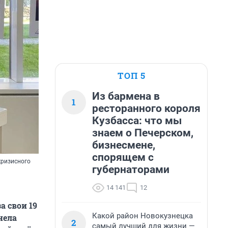
ТОП 5
Из бармена в
1
ресторанного короля
Кузбасса: что мы
знаем о Печерском,
бизнесмене,
спорящем с
кризисного
губернаторами
14 141
12
а свои 19
Какой район Новокузнецка
нела
2
самый лучший для жизни —