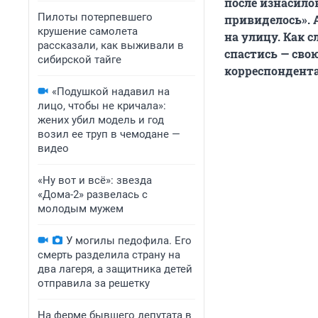
после изнасилов
Пилоты потерпевшего
привиделось». 
крушение самолета
на улицу. Как 
рассказали, как выживали в
спастись — сво
сибирской тайге
корреспондент
«Подушкой надавил на
лицо, чтобы не кричала»:
жених убил модель и год
возил ее труп в чемодане —
видео
«Ну вот и всё»: звезда
«Дома-2» развелась с
молодым мужем
У могилы педофила. Его
смерть разделила страну на
два лагеря, а защитника детей
отправила за решетку
На ферме бывшего депутата в