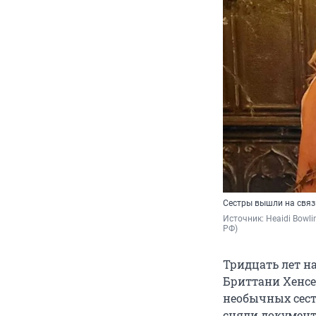
Сестры вышли на связь
Источник: 
Heaidi Bowl
РФ)
Тридцать лет н
Бриттани Хенсе
необычных сест
сняли документ