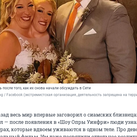
 после того, как их снова начали обсуждать в Сети
ing / Facebook (экстремистская организация, деятельность запрещена на терр
азад весь мир впервые заговорил о сиамских близнеца
л — после появления в «Шоу Опры Уинфри» люди узна
рах, которые вдвоем уживаются в одном теле. Про дев
альный фильм. Им даже посвятили отдельное реалити