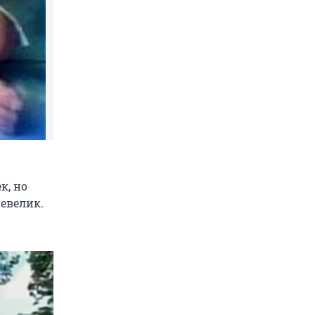
к, но
евелик.