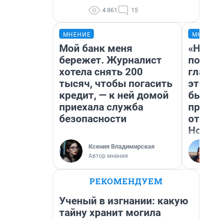
4 861
15
МНЕНИЕ
МНЕНИ
Мой банк меня
«Нико
бережет. Журналист
побед
хотела снять 200
главн
тысяч, чтобы погасить
этого
кредит, — к ней домой
бьет 
приехала служба
прока
безопасности
отзыв
Нолан
Ксения Владимирская
Автор мнения
РЕКОМЕНДУЕМ
Ученый в изгнании: какую
тайну хранит могила