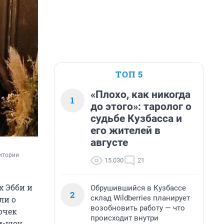
ТОП 5
«Плохо, как никогда
1
до этого»: таролог о
судьбе Кузбасса и
его жителей в
августе
итории 
15 030
21
х Эбби и
Обрушившийся в Кузбассе
2
склад Wildberries планирует
ли о
возобновить работу — что
очек
происходит внутри
-шоу,