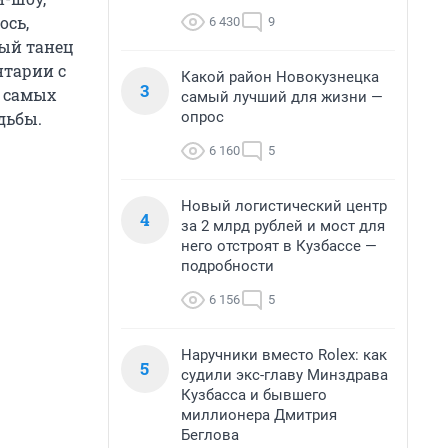
ось,
6 430
9
вый танец
нтарии с
Какой район Новокузнецка
3
 самых
самый лучший для жизни —
дьбы.
опрос
6 160
5
Новый логистический центр
4
за 2 млрд рублей и мост для
него отстроят в Кузбассе —
подробности
6 156
5
Наручники вместо Rolex: как
5
судили экс-главу Минздрава
Кузбасса и бывшего
миллионера Дмитрия
Беглова