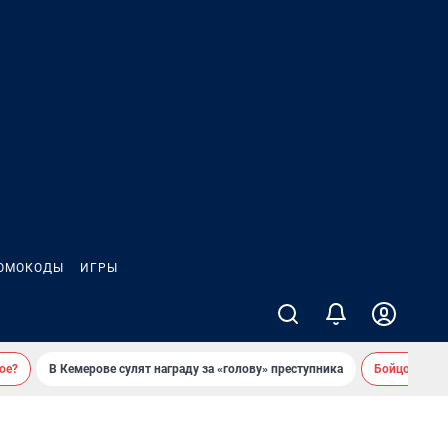
ОМОКОДЫ
ИГРЫ
ое?
В Кемерове сулят награду за «голову» преступника
Бойцовский 