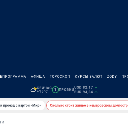
ЛЕПРОГРАММА
АФИША
ГОРОСКОП
КУРСЫ ВАЛЮТ
ZODY
ПР
USD 82,17
СЕЙЧАС
1
ПРОБКИ
+15°C
EUR 94,84
й проезд с картой «Мир»
Сколько стоит жилье в кемеровском долгостр
ТИ