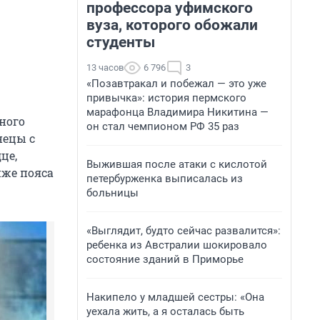
профессора уфимского
вуза, которого обожали
студенты
13 часов
6 796
3
«Позавтракал и побежал — это уже
привычка»: история пермского
марафонца Владимира Никитина —
дного
он стал чемпионом РФ 35 раз
нецы с
це,
Выжившая после атаки с кислотой
иже пояса
петербурженка выписалась из
больницы
«Выглядит, будто сейчас развалится»:
ребенка из Австралии шокировало
состояние зданий в Приморье
Накипело у младшей сестры: «Она
уехала жить, а я осталась быть