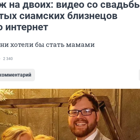
ж на двоих: видео со свадьб
тых сиамских близнецов
о интернет
они хотели бы стать мамами
2 340
 комментарий