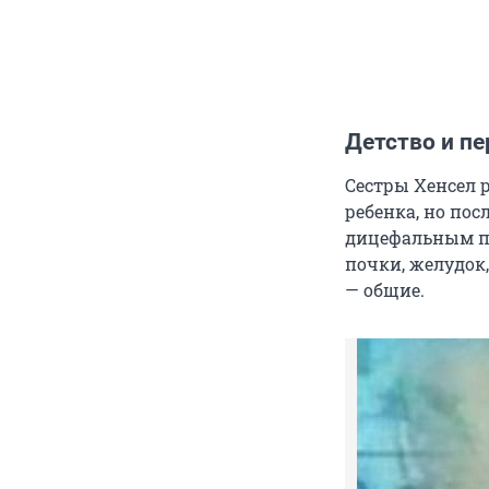
Детство и п
Сестры Хенсел р
ребенка, но пос
дицефальным пар
почки, желудок,
— общие.