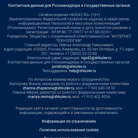
Контактные данные для Роскомнадзора и государственных органов
Сетевое издание «NGS42.RU» (18+)
Зарегистрировано Федеральной службой по надзору в сфере связи,
информационных технологий и массовых коммуникаций
(Роскомнадзор). Регистрационный номер и дата принятия решения о
регистрации - ЭЛ № ФС 77-78817 от 07.08.2020 г.
Учредитель: Общество с ограниченной ответственностью "ИНТЕРНЕТ
ТЕХНОЛОГИИ"
Главный редактор: Левчук Александр Николаевич
Адрес редакции: 650000, Россия, Кемерово, ул. 50 лет Октября, д. 11, офис
201, телефон +7 (3842) 23-22-60
Электронный адрес редакции:
ngs42@shkulev.ru
Контактные данные для Роскомнадзора и государственных органов:
juristnsk@shkulev.ru
Техподдержка:
help@shkulev.ru
По вопросам коммерческого сотрудничества:
Жапарова Жанна, менеджер по работе с федеральными клиентами
zhanna.zhaparova@shkulev.ru
, моб. + 7 982 640 34 32
Ревина Мария, директор по работе с федеральными клиентами
mariya.revina@shkulev.ru
, моб. +7 910 402 4056
Редакция сайта не несет ответственности за достоверность
информации, содержащейся в рекламных объявлениях.
Информация об ограничениях
Политика использования cookies