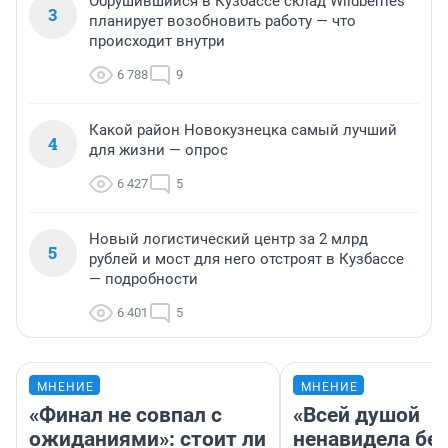
Обрушившийся в Кузбассе склад Wildberries
3
планирует возобновить работу — что
происходит внутри
6 788
9
Какой район Новокузнецка самый лучший
4
для жизни — опрос
6 427
5
Новый логистический центр за 2 млрд
5
рублей и мост для него отстроят в Кузбассе
— подробности
6 401
5
МНЕНИЕ
МНЕНИЕ
«Финал не совпал с
«Всей душой
ожиданиями»: стоит ли
ненавидела бег