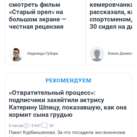
смотреть фильм
кемеровчанка
«Старый орел» на
рассказала, ка
большом экране —
спортсменом, е
честная рецензия
30 сидел на ди
Надежда Губарь
Елена Денисов
РЕКОМЕНДУЕМ
«Отвратительный процесс»:
подписчики захейтили актрису
Катерину Шпицу, показавшую, как она
кормит сына грудью
6 часов
5 647
26
Пакет Курбаныязова. За что посадили экс-военкома