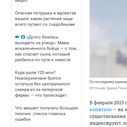
Видео
Опасная петрушка и ядовитая
вишня: какие растения чаще
всего путают со съедобными
«Долго боялась
выходить на улицу». Мама
искалеченного бойца — о том,
как спасает сына, который
разбился по пути к невесте
Куда ушли 120 млн?
Новокузнечане боятся
По последнему решени
остаться без центрального
Источник: 
Дарья Пона 
сквера из-за питерской
фирмы — что происходит
В феврале 2025 
Что мешает получать большую
капитала
— на э
пенсию: список главных
существования 
ошибок
индексируют, п