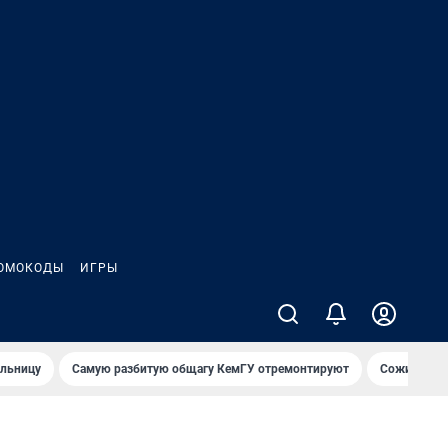
ОМОКОДЫ
ИГРЫ
ольницу
Самую разбитую общагу КемГУ отремонтируют
Сожительни