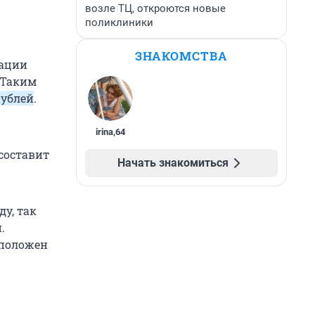
возле ТЦ, откроются новые
поликлиники
ЗНАКОМСТВА
сации
 Таким
ублей
.
irina
,
64
составит
Начать знакомиться
ду, так
.
 положен