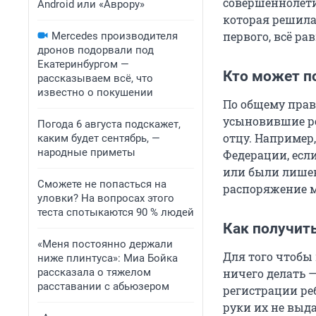
совершеннолетие
Android или «Аврору»
которая решилас
первого, всё р
Mercedes производителя
дронов подорвали под
Екатеринбургом —
Кто может п
рассказываем всё, что
известно о покушении
По общему пра
усыновившие ре
Погода 6 августа подскажет,
отцу. Например,
каким будет сентябрь, —
народные приметы
Федерации, есл
или были лишен
Сможете не попасться на
распоряжение м
уловки? На вопросах этого
теста спотыкаются 90 % людей
Как получит
«Меня постоянно держали
Для того чтобы
ниже плинтуса»: Миа Бойка
рассказала о тяжелом
ничего делать 
расставании с абьюзером
регистрации реб
руки их не выд