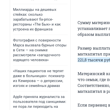
Миллиарды на дешевых
стейках: сколько
зарабатывают fix-price-
Сумму материнс
рестораны «The Бык» и как
устанавливает п
устроена их франшиза
образом выплат
Фотография с поверхности
Марса вызвала бурные споры
Размер выплаты 
в Сети — на снимке
маткапитал при
рассмотрели «загадочного
221,8 тысячи
ру
ходящего человека»
«Наших пациентов не терпят
Материнский кап
даже в больницах»: психиатр
что семьи, где 
из Кемерова — о депрессии,
Соответственно,
изгоях и семейных драмах
маткапитал в р
Apple приняла журналиста за
пользователя под санкциями:
Если первенец в
не пора ли переходить на