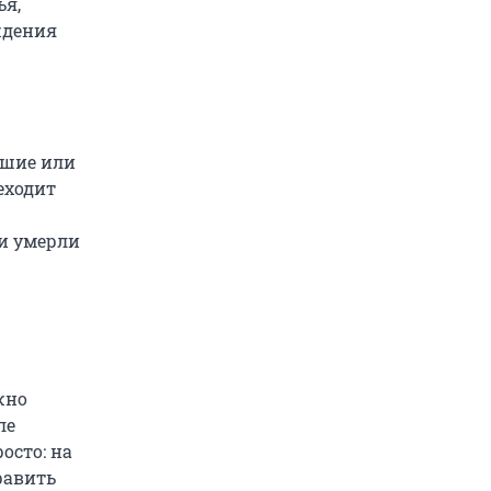
ья,
ождения
вшие или
еходит
ли умерли
жно
ле
осто: на
равить