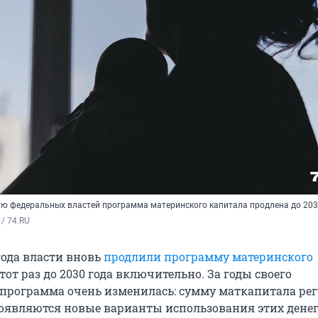
ю федеральных властей программа материнского капитала продлена до 203
/ 74.RU
года власти вновь
продлили программу материнского
тот раз до 2030 года включительно. За годы своего
программа очень изменилась: сумму маткапитала ре
оявляются новые варианты использования этих денег