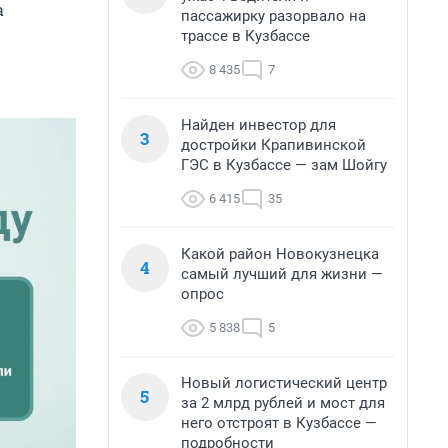
а
пассажирку разорвало на
трассе в Кузбассе
8 435
7
Найден инвестор для
3
достройки Крапивинской
ГЭС в Кузбассе — зам Шойгу
6 415
35
Какой район Новокузнецка
4
самый лучший для жизни —
опрос
5 838
5
Новый логистический центр
5
за 2 млрд рублей и мост для
него отстроят в Кузбассе —
подробности