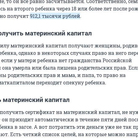
, то он всё равно засчитывается. Соответственно, сем
ь на второго ребенка через 18 или более лет после р
авно получит
912,1 тысячи
рублей
.
олучить материнский капитал
вилу материнский капитал получают женщины, роди
бенка, однако в некоторых случаях право на него пер
 если у матери ребенка нет гражданства Российской
и она умерла или была лишена родительских прав. Ес
ы родительских прав и мама, и папа, то право на
аткапиталом переходит опекуну ребенка.
ь материнский капитал
 получить сертификат на материнский капитал, не ну
— он приходит автоматически в течение пяти дней пос
енка в загсе. А вот потратить эти деньги уже не так пр
ают. Есть четкий список целей, на которые можно нап