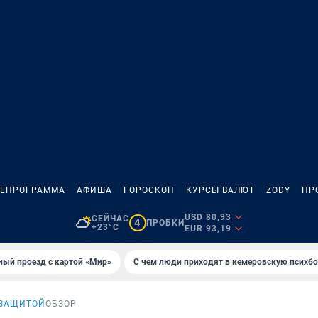
ЛЕПРОГРАММА
АФИША
ГОРОСКОП
КУРСЫ ВАЛЮТ
ZODY
ПР
USD 80,93
СЕЙЧАС
4
ПРОБКИ
+23°C
EUR 93,19
ный проезд с картой «Мир»
С чем люди приходят в кемеровскую психб
 ЗАЩИТОЙ
ОБЗОР