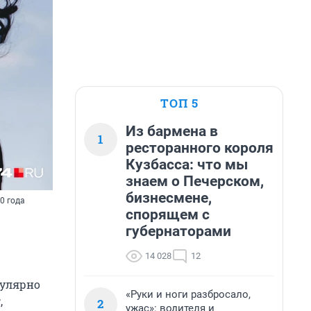
ТОП 5
Из бармена в
1
ресторанного короля
Кузбасса: что мы
знаем о Печерском,
бизнесмене,
0 года
спорящем с
губернаторами
14 028
12
гулярно
«Руки и ноги разбросало,
,
2
ужас»: водителя и