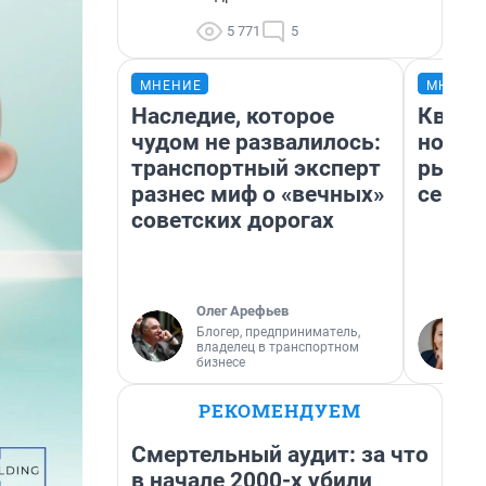
5 771
5
МНЕНИЕ
МНЕНИ
Наследие, которое
Кварт
чудом не развалилось:
но де
транспортный эксперт
рынок
разнес миф о «вечных»
сейча
советских дорогах
Олег Арефьев
Блогер, предприниматель,
владелец в транспортном
бизнесе
РЕКОМЕНДУЕМ
Смертельный аудит: за что
в начале 2000-х убили