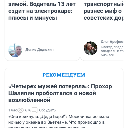
зимой. Водитель 13 лет
транспортный 
ездит на электрокаре:
разнес миф о 
плюсы и минусы
советских доро
Олег Арефьев
Блогер, предпри
Денис Дедюхин
владелец в тра
бизнесе
РЕКОМЕНДУЕМ
«Четырех мужей потеряла»: Прохор
Шаляпин проболтался о новой
возлюбленной
1 час
676
Обсудить
«Она крикнула: „Дядя Боря!“» Москвичка исчезла
ночью у океана во Вьетнаме. Что произошло в
последние минуты пропажи девушки