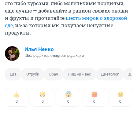
это либо курсами, либо маленькими порциями,
еще лучше — добавляйте в рацион свежие овощи
и фрукты и прочитайте
шесть мифов о здоровой
еде
, из-за которых мы покупаем ненужные
продукты.
Илья Ненко
Шеф-редактор evergreen-редакции
Еда
Отруби
Врач
Лишний вес
Диетолог
Дие
0
0
0
0
0