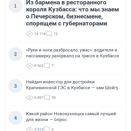
Из бармена в ресторанного
1
короля Кузбасса: что мы знаем
о Печерском, бизнесмене,
спорящем с губернаторами
14 114
12
«Руки и ноги разбросало, ужас»: водителя и
2
пассажирку разорвало на трассе в Кузбассе
8 563
7
Найден инвестор для достройки
3
Крапивинской ГЭС в Кузбассе — зам Шойгу
6 497
35
Какой район Новокузнецка самый лучший
4
для жизни — опрос
5 915
5